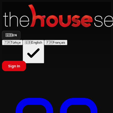
🇬🇧
EN
🇹🇷
Türkçe
🇬🇧
English
🇫🇷
Français
Sign In