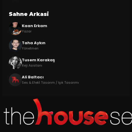
Sahne Arkasi
Kaan Erkam
Yazar
Taha Aykın
Yönetmen
Tusem Karakaş
Reji Asistanı
Ali Baltacı
Ses & Efekt Tasarım / Işık Tasarımı