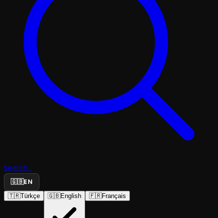
Search...
🇬🇧
EN
🇹🇷
Türkçe
🇬🇧
English
🇫🇷
Français