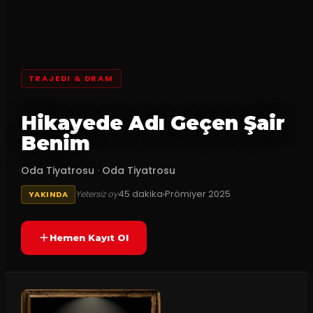
TRAJEDI & DRAM
Hikayede Adı Geçen Şair
Benim
Oda Tiyatrosu
·
Oda Tiyatrosu
45
dakika
Prömiyer
2025
Yetersiz oy
YAKINDA
Hemen Kayıt Ol