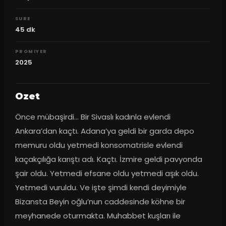
SURE
45
dk
PROMIYER
2025
Ozet
Önce mübaşirdi… Bir Sivaslı kadınla evlendi 
Ankara’dan kaçtı. Adana’ya geldi bir garda depo 
memuru oldu yetmedi konsomatrisle evlendi 
kaçakçılığa karıştı adı. Kaçtı. İzmire geldi pavyonda 
şair oldu. Yetmedi efsane oldu yetmedi aşık oldu. 
Yetmedi vuruldu. Ve işte şimdi kendi deyimiyle 
Bizansta Beyin oğlu’nun caddesinde köhne bir 
meyhanede oturmakta. Muhabbet kuşları ile 