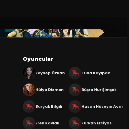
Oyuncular
Zeynep Özkan
Tuna Kayıpak
Hülya Dizmen
Büşra Nur Şimşek
Burçak Bilgili
Hasan Hüseyin Acar
Eren Kavlak
Furkan Erciyas