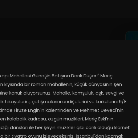
apı Mahallesi Güneşin Batışına Denk Düşer!" Meriç 
in kıyısında bir roman mahallenin, küçük dünyasının şen 
ine konuk oluyorsunuz. Mahalle, komşuluk, aşk, sevgi ve 
ik hikayelerini, çatışmalarını endişelerini ve korkularını 9/8 
 ritimde Firuze Engin'in kaleminden ve Mehmet Deveci'nin 
den kalabalık kadrosu, özgün müzikleri, Meriç Eski'nin 
dığı dansları ile her şeyin muzikler gibi canlı olduğu klarnet 
da bir tiyatro oyunu izleyeceksiniz. İstanbul'dan kaçmak 