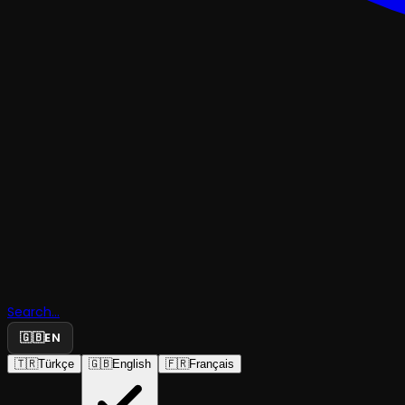
KOMEDITRAJEDI & DRAM
Search...
🇬🇧
EN
Hıdrellez
🇹🇷
Türkçe
🇬🇧
English
🇫🇷
Français