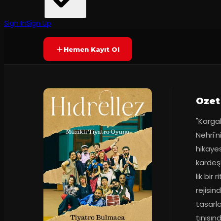
120
dakika
Prömiyer
2025
Yetersiz oy
YAKINDA
Sign In
Sign Up
Hemen Kayıt Ol
Ozet
"Kargak
Nehri'n
hikayes
kardeşl
lik bir
rejisin
tasarla
tınısın