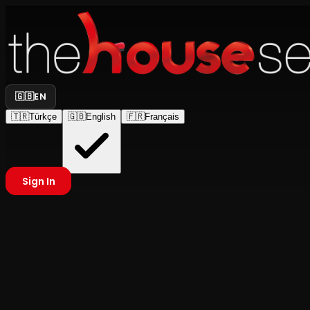
🇬🇧
EN
🇹🇷
Türkçe
🇬🇧
English
🇫🇷
Français
Sign In