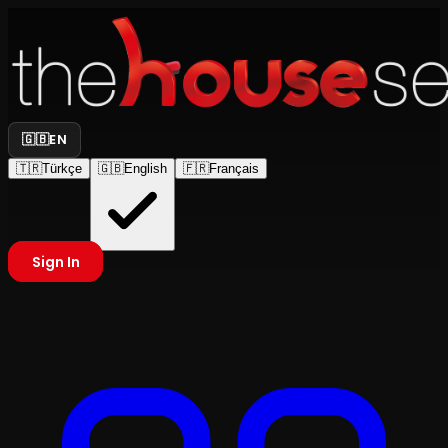
🇬🇧
EN
🇹🇷
Türkçe
🇬🇧
English
🇫🇷
Français
Sign In