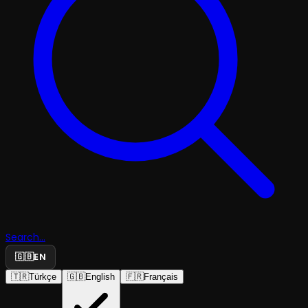
Search...
🇬🇧
EN
🇹🇷
Türkçe
🇬🇧
English
🇫🇷
Français