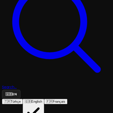
Search...
🇬🇧
EN
🇹🇷
Türkçe
🇬🇧
English
🇫🇷
Français