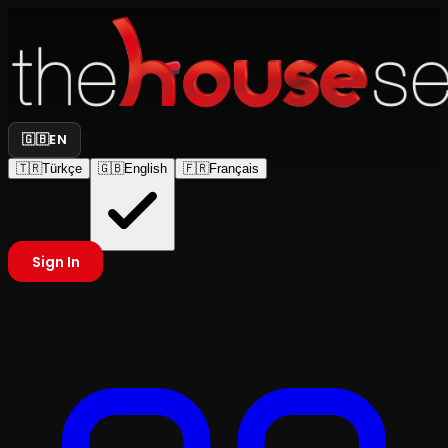
🇬🇧
EN
🇹🇷
Türkçe
🇬🇧
English
🇫🇷
Français
Sign In