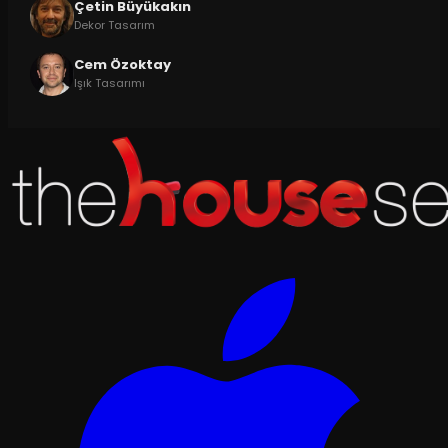
Çetin Büyükakın
Dekor Tasarım
Cem Özoktay
Işık Tasarımı