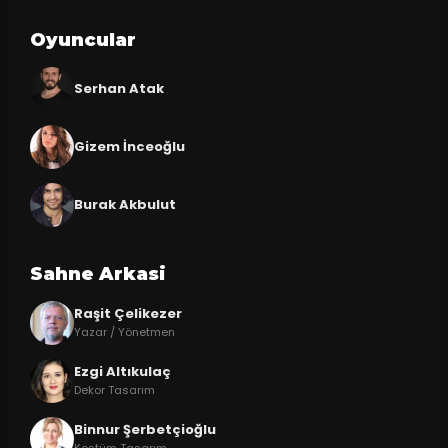
Oyuncular
Serhan Atak
Gizem İnceoğlu
Burak Akbulut
Sahne Arkasi
Raşit Çelikezer
Yazar / Yönetmen
Ezgi Altıkulaç
Dekor Tasarım
Binnur Şerbetçioğlu