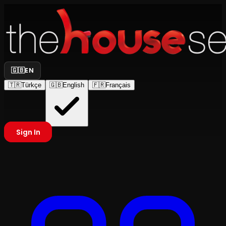
🇬🇧
EN
🇹🇷
Türkçe
🇬🇧
English
🇫🇷
Français
Sign In