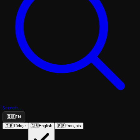
Search...
🇬🇧
EN
🇹🇷
Türkçe
🇬🇧
English
🇫🇷
Français