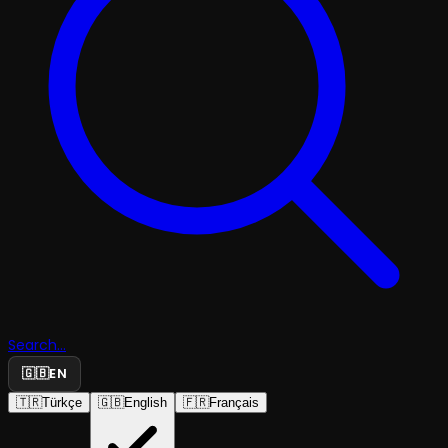
Search...
🇬🇧
EN
🇹🇷
Türkçe
🇬🇧
English
🇫🇷
Français