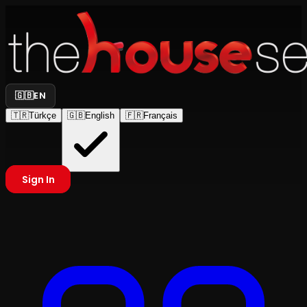
🇬🇧
EN
🇹🇷
Türkçe
🇬🇧
English
🇫🇷
Français
Sign In