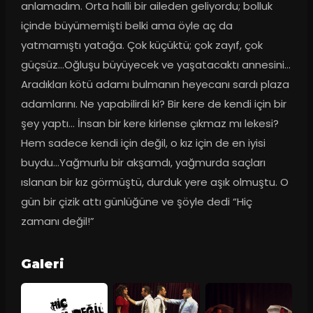
anlamadım. Orta halli bir aileden geliyordu; bolluk 
içinde büyümemişti belki ama öyle aç da 
yatmamıştı yatağa. Çok küçüktü; çok zayıf, çok 
güçsüz…Oğluşu büyüyecek ve yaşatacaktı annesini…
Aradıkları kötü adamı bulmanın heyecanı sardı plaza 
adamlarını. Ne yapabilirdi ki? Bir kere de kendi için bir 
şey yaptı… İnsan bir kere kirlense çıkmaz mı lekesi? 
Hem sadece kendi için değil, o kız için de en iyisi 
buydu…Yağmurlu bir akşamdı, yağmurda saçları 
ıslanan bir kız görmüştü, durduk yere aşık olmuştu. O 
gün bir çizik attı günlüğüne ve şöyle dedi “Hiç 
zamanı değil!”
Galeri