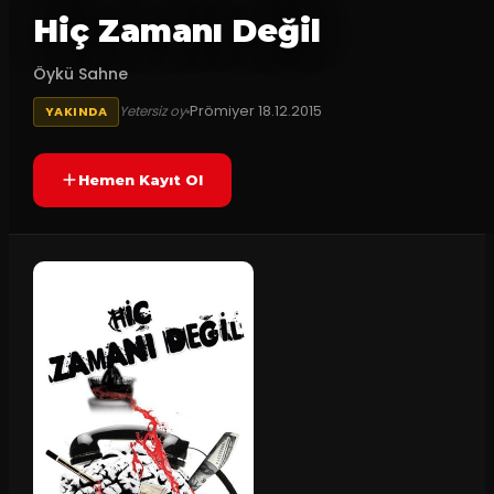
Hiç Zamanı Değil
Öykü Sahne
Prömiyer
18.12.2015
Yetersiz oy
YAKINDA
Hemen Kayıt Ol