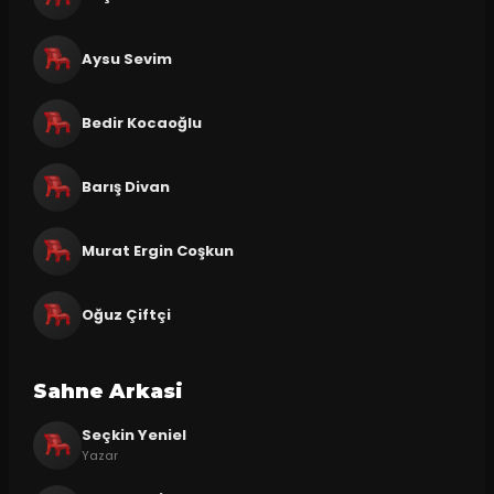
Aysu Sevim
Bedir Kocaoğlu
Barış Divan
Murat Ergin Coşkun
Oğuz Çiftçi
Sahne Arkasi
Seçkin Yeniel
Yazar