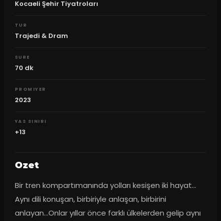
Kocaeli Şehir Tiyatroları
TUR
Trajedi & Dram
SURE
70
dk
PROMIYER
2023
YAS SINIRI
+13
Ozet
Bir tren kompartımanında yolları kesişen iki hayat... 
Aynı dili konuşan, birbiriyle anlaşan, birbirini 
anlayan...Onlar yıllar önce farklı ülkelerden gelip aynı 