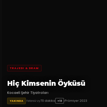
TRAJEDI & DRAM
Hiç Kimsenin Öyküsü
Kocaeli Şehir Tiyatroları
70
dakika
Prömiyer
2023
Yetersiz oy
YAKINDA
+13