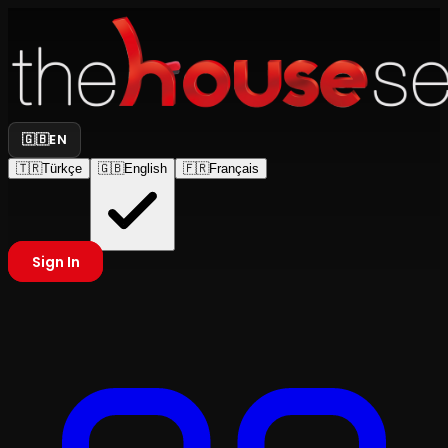
🇬🇧
EN
🇹🇷
Türkçe
🇬🇧
English
🇫🇷
Français
Sign In