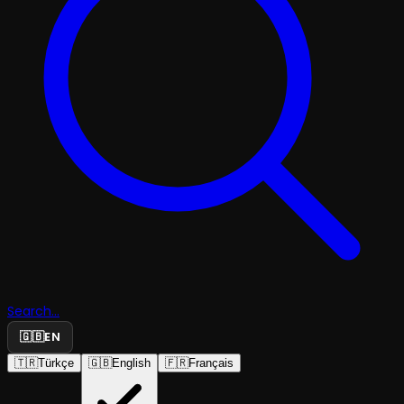
Search...
🇬🇧
EN
🇹🇷
Türkçe
🇬🇧
English
🇫🇷
Français