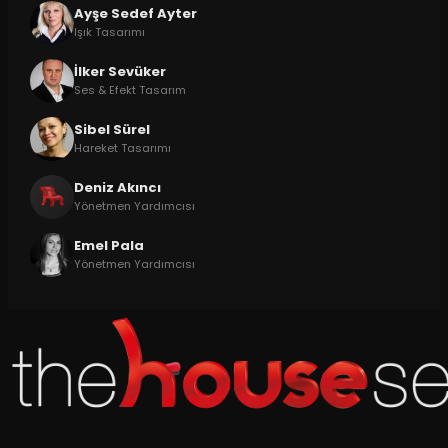
Ayşe Sedef Ayter
Işık Tasarımı
İlker Sevüker
Ses & Efekt Tasarım
Sibel Sürel
Hareket Tasarımı
Deniz Akıncı
Yönetmen Yardımcısı
Emel Pala
Yönetmen Yardımcısı