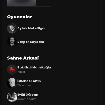
Oyuncular
Aytek Mete Elgün
Sarper Saydam
Sahne Arkasi
Baki Erdi Mamikoğlu
Yazar
İskender Altın
Yönetmen
Eylül Gürcan
Dekor Tasarım