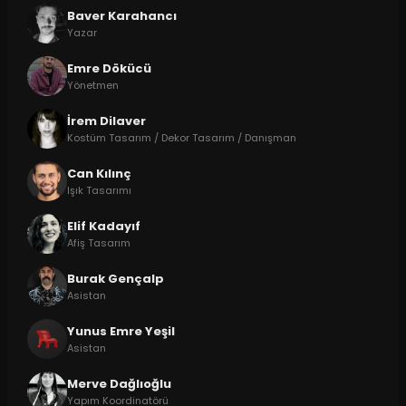
Baver Karahancı
Yazar
Emre Dökücü
Yönetmen
İrem Dilaver
Kostüm Tasarım / Dekor Tasarım / Danışman
Can Kılınç
Işık Tasarımı
Elif Kadayıf
Afiş Tasarım
Burak Gençalp
Asistan
Yunus Emre Yeşil
Asistan
Merve Dağlıoğlu
Yapım Koordinatörü