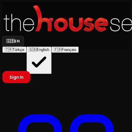
🇬🇧
EN
🇹🇷
Türkçe
🇬🇧
English
🇫🇷
Français
Sign In