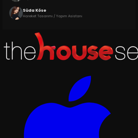
Süda Köse
Hareket Tasarımı / Yapım Asistanı