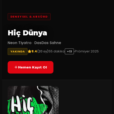
DENEYSEL & ABSÜRD
Hiç Dünya
Neon Tiyatro
·
DasDas Sahne
8.4
55
dakika
Prömiyer
2025
(
20
oy)
YAKINDA
+13
Hemen Kayıt Ol