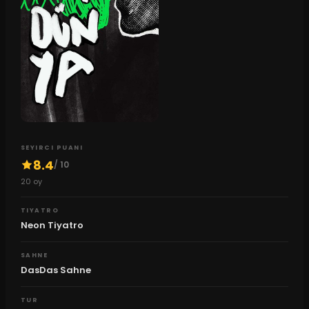
SEYIRCI PUANI
8.4
/ 10
20
oy
TIYATRO
Neon Tiyatro
SAHNE
DasDas Sahne
TUR