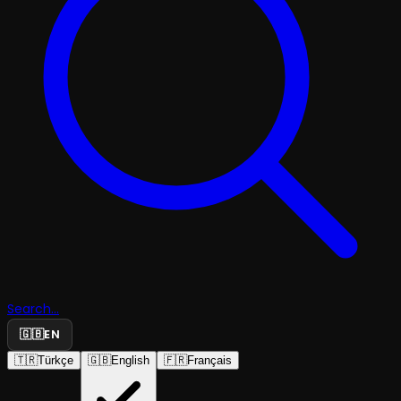
Search...
🇬🇧
EN
🇹🇷
Türkçe
🇬🇧
English
🇫🇷
Français