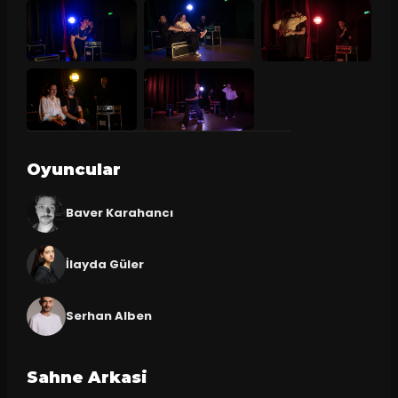
Oyuncular
Baver Karahancı
İlayda Güler
Serhan Alben
Sahne Arkasi