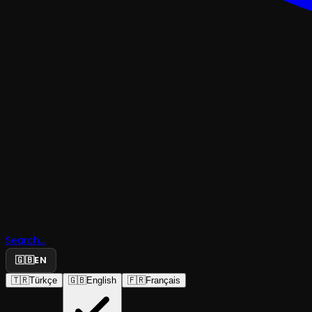
TRAJEDI & DRAM
Search...
52 hertz
🇬🇧
EN
🇹🇷
Türkçe
🇬🇧
English
🇫🇷
Français