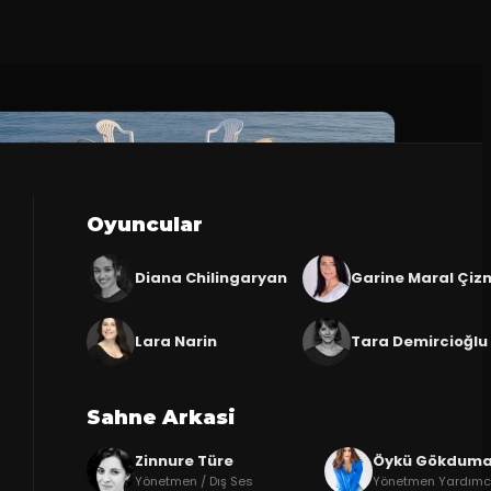
Oyuncular
Diana Chilingaryan
Garine Maral Çiz
Lara Narin
Tara Demircioğlu
Sahne Arkasi
Zinnure Türe
Öykü Gökdum
Yönetmen / Dış Ses
Yönetmen Yardımcı