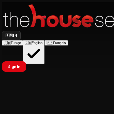
🇬🇧
EN
🇹🇷
Türkçe
🇬🇧
English
🇫🇷
Français
Sign In