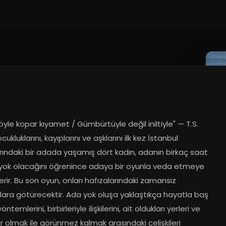
öyle kopar kıyamet / Gümbürtüyle değil iniltiyle" — T.S. 
cukluklarını, kayıplarını ve aşklarını ilk kez İstanbul 
rındaki bir adada yaşamış dört kadın, adanın birkaç saat 
 yok olacağını öğrenince adaya bir oyunla veda etmeye 
erir. Bu son oyun, onları hafızalarındaki zamansız 
ara götürecektir. Ada yok oluşa yaklaştıkça hayatla baş 
temlerini, birbirleriyle ilişkilerini, ait oldukları yerleri ve 
 olmak ile görünmez kalmak arasındaki çelişkileri 