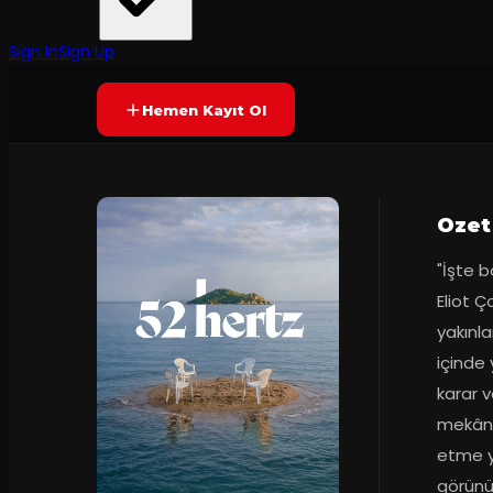
hangardz
·
Claphall
70
dakika
Prömiyer
2026
Yetersiz oy
YAKINDA
Sign In
Sign Up
Hemen Kayıt Ol
Ozet
"İşte b
Eliot Ço
yakınla
içinde
karar v
mekânl
etme yön
görünür