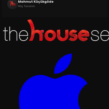
Mahmut Küçükgöde
Afiş Tasarım