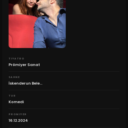
TIYATRO
Prömiyer Sanat
SAHNE
İskenderun Bele...
TUR
Komedi
PROMIYER
16.12.2024