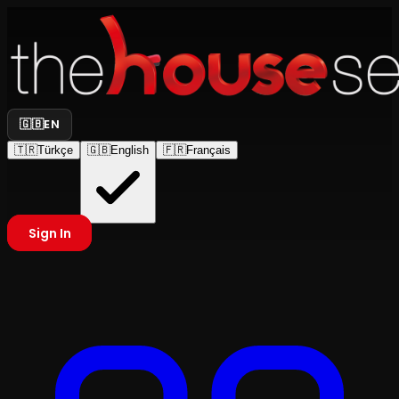
🇬🇧
EN
🇹🇷
Türkçe
🇬🇧
English
🇫🇷
Français
Sign In