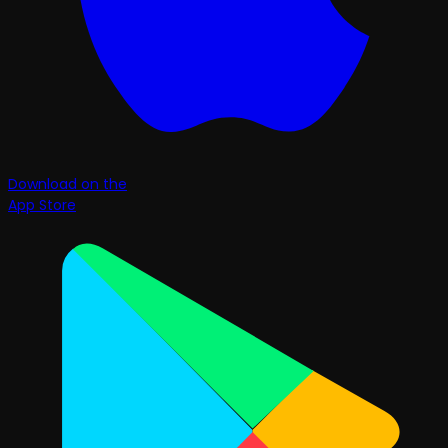
Download on the
App Store