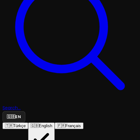
Search...
🇬🇧
EN
🇹🇷
Türkçe
🇬🇧
English
🇫🇷
Français