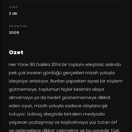
SURE
2
dk
PROMIYER
2009
Ozet
Her Yöne 90 Dakika 2014 bir toplum eleştirisi; aslında 
pek çok insanın gördüğü gerçekleri mizah yoluyla 
izleyiciye anlatıyor. Bunları yaparken siyasi bir söylem 
gütmemeye, toplumun hiçbir kesimini alaya 
almamaya ya da hedef göstermemeye dikkat 
eden oyun, mizah yoluyla sadece olaylara ışık 
tutuyor. İzdivaç skeçinde birtakım medyada 
yaşanan yozlaşmayı ve kaybolmaya yüz tutan örf 
ve geleneklere dikkat çekmekte ve bu sayede Türk 