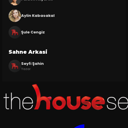
Aylin Kabasakal
Şule Cengiz
Sahne Arkasi
Seyfi Şahin
Yazar