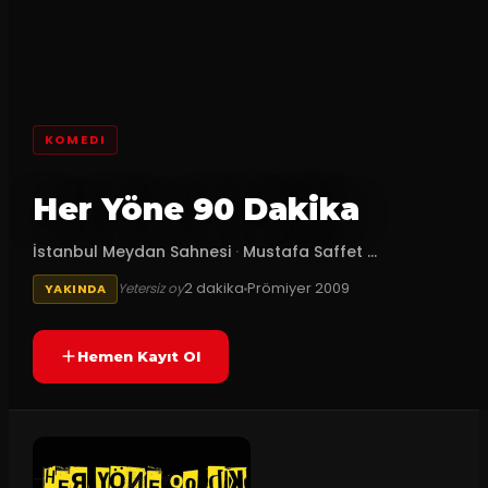
KOMEDI
Her Yöne 90 Dakika
İstanbul Meydan Sahnesi
·
Mustafa Saffet ...
2
dakika
Prömiyer
2009
Yetersiz oy
YAKINDA
Hemen Kayıt Ol