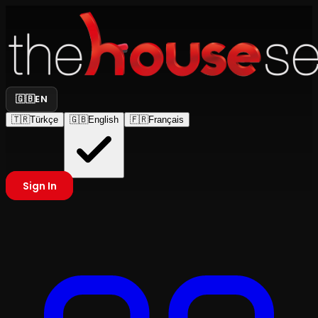
🇬🇧
EN
🇹🇷
Türkçe
🇬🇧
English
🇫🇷
Français
Sign In