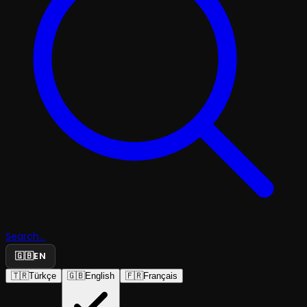
Search...
🇬🇧
EN
🇹🇷
Türkçe
🇬🇧
English
🇫🇷
Français