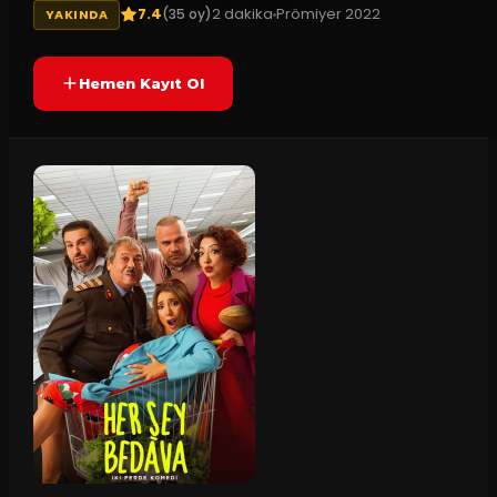
7.4
2
dakika
Prömiyer
2022
(
35
oy)
YAKINDA
Hemen Kayıt Ol