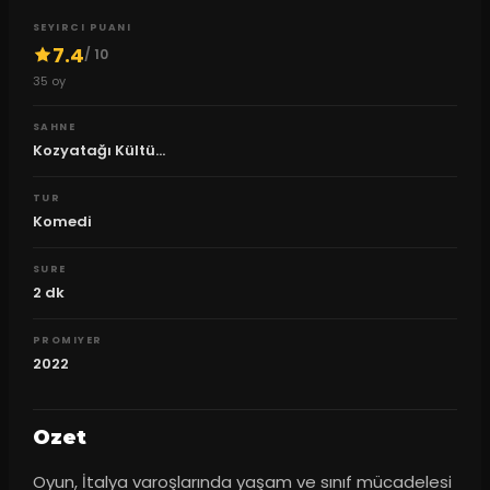
SEYIRCI PUANI
7.4
/ 10
35
oy
SAHNE
Kozyatağı Kültü...
TUR
Komedi
SURE
2
dk
PROMIYER
2022
Ozet
Oyun, İtalya varoşlarında yaşam ve sınıf mücadelesi 