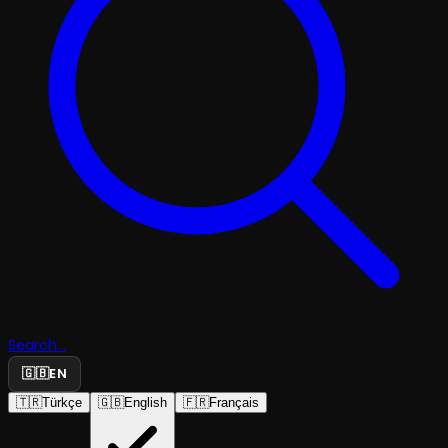
Search...
🇬🇧
EN
🇹🇷
Türkçe
🇬🇧
English
🇫🇷
Français