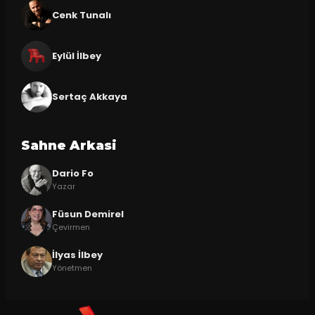
Cenk Tunalı
Eylül İlbey
Sertaç Akkaya
Sahne Arkasi
Dario Fo
Yazar
Füsun Demirel
Çevirmen
İlyas İlbey
Yönetmen