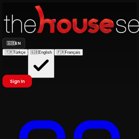
🇬🇧
EN
🇹🇷
Türkçe
🇬🇧
English
🇫🇷
Français
Sign In