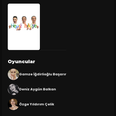
Oyuncular
Gamze İğdirlioğlu Başarır
Deniz Aygün Balkan
Özge Yıldırım Çelik