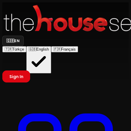
🇬🇧
EN
🇹🇷
Türkçe
🇬🇧
English
🇫🇷
Français
Sign In