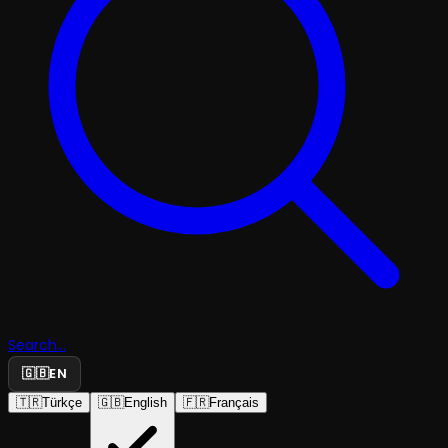
Search...
🇬🇧
EN
🇹🇷
Türkçe
🇬🇧
English
🇫🇷
Français