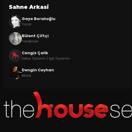
Sahne Arkasi
Gaye Boralıoğlu
Yazar
Bülent Çiftçi
Yönetmen
Cengiz Çelik
Dekor Tasarım / Işık Tasarımı
Dengin Ceyhan
Müzik