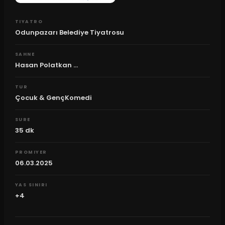
TIYATRO
Odunpazarı Belediye Tiyatrosu
SAHNE
Hasan Polatkan ...
TUR
Çocuk & GençKomedi
SURE
35
dk
PROMIYER
06.03.2025
YAS SINIRI
+4