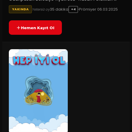
35
dakika
Prömiyer
06.03.2025
Yetersiz oy
YAKINDA
+4
Hemen Kayıt Ol