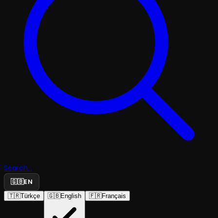
Search...
🇬🇧
EN
🇹🇷
Türkçe
🇬🇧
English
🇫🇷
Français