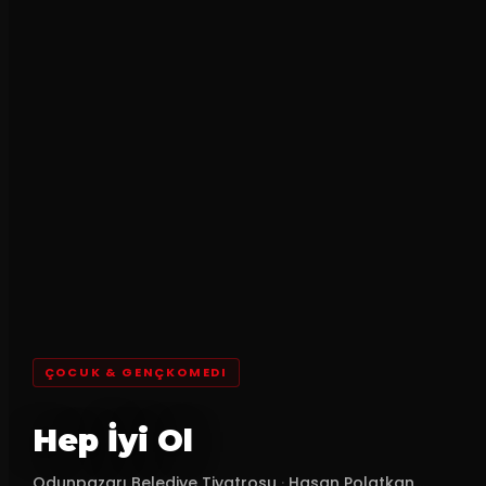
ÇOCUK & GENÇKOMEDI
Hep İyi Ol
Odunpazarı Belediye Tiyatrosu
·
Hasan Polatkan ...