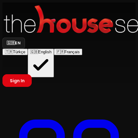
🇬🇧
EN
🇹🇷
Türkçe
🇬🇧
English
🇫🇷
Français
Sign In