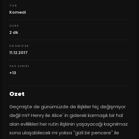
TUR
Komedi
SURE
2
dk
PROMIYER
11.12.2017
YAS SINIRI
+13
Ozet
Geçmişte de günümüzde de ilişkiler hiç değişmiyor 
değil mi? Henry ile Alice' in giderek karmaşık bir hal 
alan evlilikleri her rutin ilişkinin yaşayacağı kaçınılmaz 
sona ulaşabilecek mi yoksa ''gizli bir pencere'' ile 