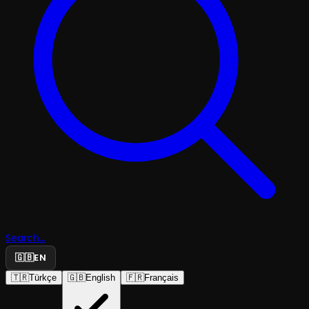
Search...
🇬🇧
EN
🇹🇷
Türkçe
🇬🇧
English
🇫🇷
Français