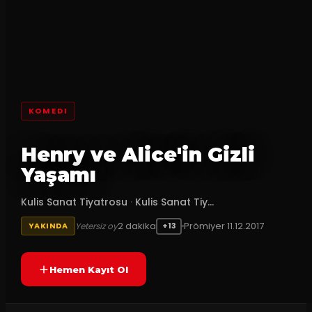
KOMEDI
Henry ve Alice'in Gizli
Yaşamı
Kulis Sanat Tiyatrosu
·
Kulis Sanat Tiy...
2
dakika
Prömiyer
11.12.2017
Yetersiz oy
YAKINDA
+13
Hemen Kayıt Ol