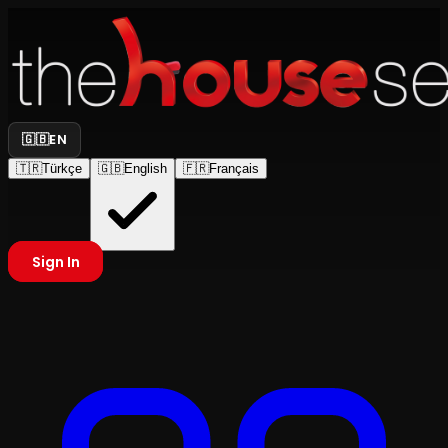
🇬🇧
EN
🇹🇷
Türkçe
🇬🇧
English
🇫🇷
Français
Sign In