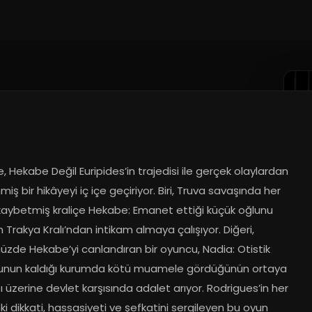
1.2024
 Hekabe Değil Euripides’in trajedisi ile gerçek olaylardan 
miş bir hikâyeyi iç içe geçiriyor. Biri, Truva savaşında her 
 kaybetmiş kraliçe Hekabe: Emanet ettiği küçük oğlunu 
 Trakya Kralı’ndan intikam almaya çalışıyor. Diğeri, 
zde Hekabe’yi canlandıran bir oyuncu, Nadia: Otistik 
nun kaldığı kurumda kötü muamele gördüğünün ortaya 
 üzerine devlet karşısında adalet arıyor. Rodrigues’in her 
 dikkati, hassasiyeti ve şefkatini sergileyen bu oyun 