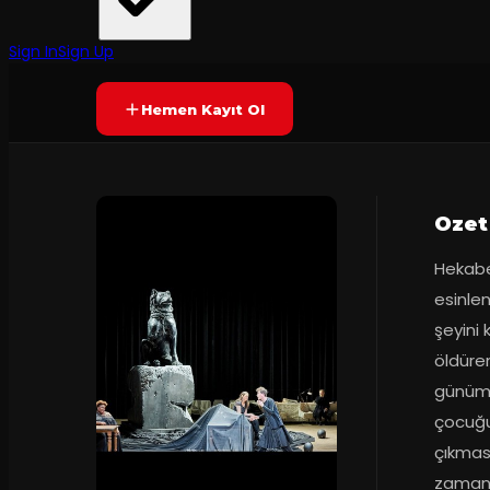
Comédie-Française
·
Harbiye Muhsin ...
9.0
120
dakika
Prömiyer
02.1
(
43
oy)
YAKINDA
+13
Sign In
Sign Up
Hemen Kayıt Ol
Ozet
Hekabe,
esinlen
şeyini
öldüren
günümü
çocuğu
çıkması
zamanki