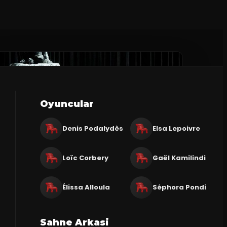
Oyuncular
Denis Podalydès
Elsa Lepoivre
Loïc Corbery
Gaël Kamilindi
Élissa Alloula
Séphora Pondi
Sahne Arkasi