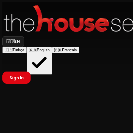
🇬🇧
EN
🇹🇷
Türkçe
🇬🇧
English
🇫🇷
Français
Sign In