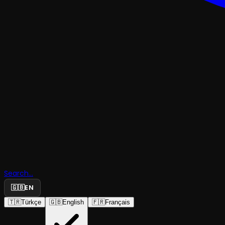
TRAJEDI & DRAM
Hekabe, H
Search...
Değil
🇬🇧
EN
🇹🇷
Türkçe
🇬🇧
English
🇫🇷
Français