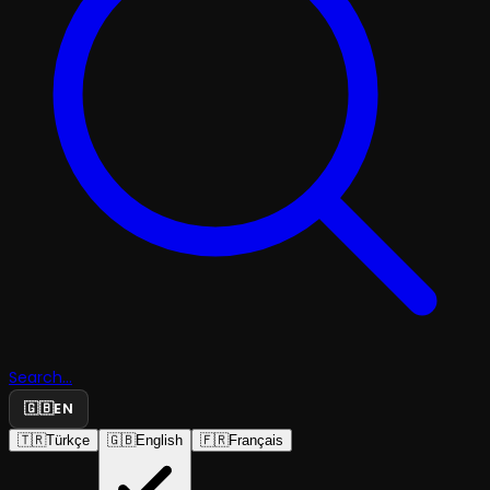
Search...
🇬🇧
EN
🇹🇷
Türkçe
🇬🇧
English
🇫🇷
Français