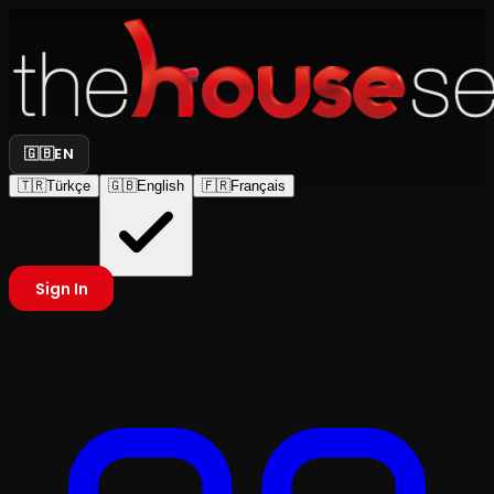
🇬🇧
EN
🇹🇷
Türkçe
🇬🇧
English
🇫🇷
Français
Sign In