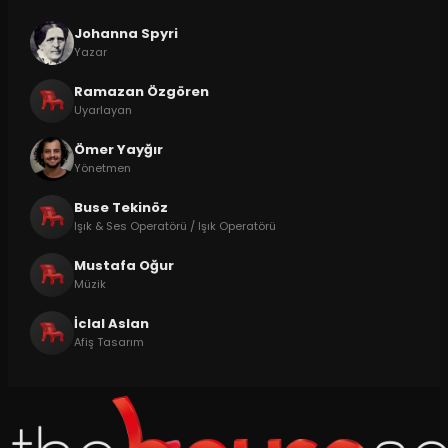
Johanna Spyri
Yazar
Ramazan Özgören
Uyarlayan
Ömer Yayğır
Yönetmen
Buse Tekinöz
Işık & Ses Operatörü / Işık Operatörü
Mustafa Oğur
Müzik
İclal Aslan
Afiş Tasarım