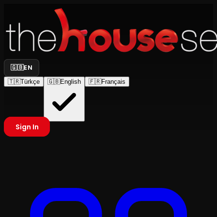
🇬🇧
EN
🇹🇷
Türkçe
🇬🇧
English
🇫🇷
Français
Sign In