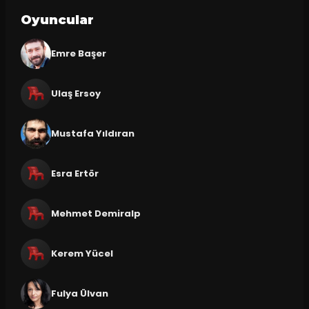
Oyuncular
Emre Başer
Ulaş Ersoy
Mustafa Yıldıran
Esra Ertör
Mehmet Demiralp
Kerem Yücel
Fulya Ülvan