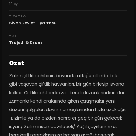
10
oy
TIYATRO
Sivas Devlet Tiyatrosu
TUR
Trajedi & Dram
Ozet
Zalim çiftlik sahibinin boyundurukluğu altında köle 
gibi yaşayan çiftlik hayvanları, bir gün birleşip isyana 
kalkar. Çiftlik sahibini kovup kendi düzenlerini kurarlar. 
Zamanla kendi aralarında çıkan çatışmalar yeni 
düzeni gölgeler, devrim amaçlarından hızla uzaklaşır. 
“Bizimle ya da bizden sonra er geç bir gün gelecek 
isyan/ Zalim insan devrilecek/ Yeşil çayırlarımıza, 
bereketli topraklarımıza hayvan ayağı basacak 