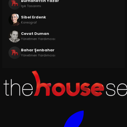
Burhanettin Yazar
Işık Tasarımı
Sibel Erdenk
Koreograf
Cevat Duman
Yönetmen Yardımcısı
Bahar Şenbahar
Yönetmen Yardımcısı