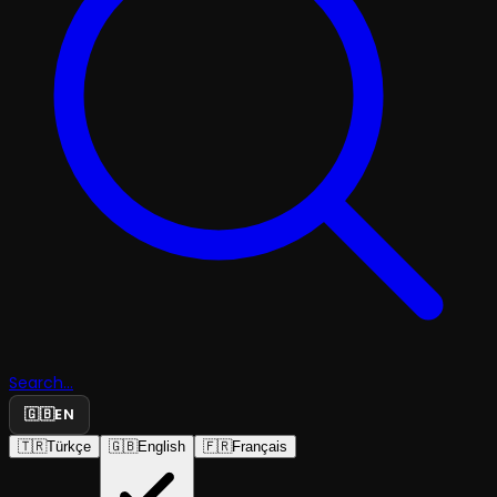
Search...
🇬🇧
EN
🇹🇷
Türkçe
🇬🇧
English
🇫🇷
Français