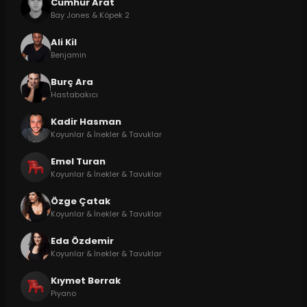
Cumhur Arat
Bay Jones & Köpek 2
Ali Kil
Benjamin
Burç Ara
Hastabakıcı
Kadir Hasman
Koyunlar & İnekler & Tavuklar
Emel Turan
Koyunlar & İnekler & Tavuklar
Özge Çatak
Koyunlar & İnekler & Tavuklar
Eda Özdemir
Koyunlar & İnekler & Tavuklar
Kıymet Berrak
Piyano