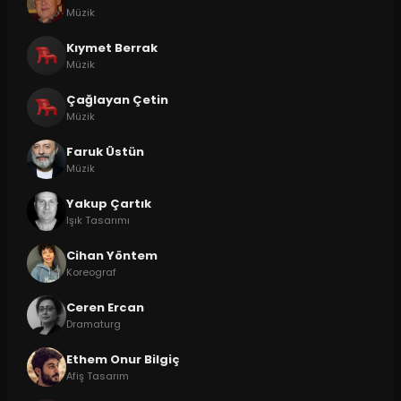
Müzik
Kıymet Berrak
Müzik
Çağlayan Çetin
Müzik
Faruk Üstün
Müzik
Yakup Çartık
Işık Tasarımı
Cihan Yöntem
Koreograf
Ceren Ercan
Dramaturg
Ethem Onur Bilgiç
Afiş Tasarım