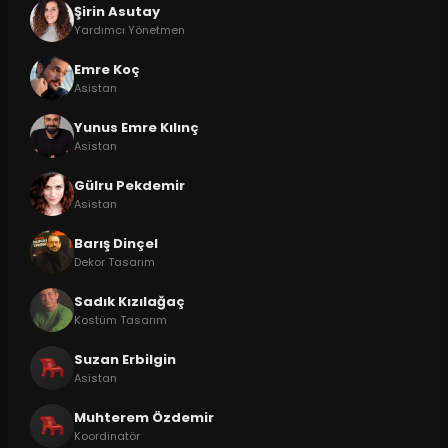
Şirin Asutay
Yardımcı Yönetmen
Emre Koç
Asistan
Yunus Emre Kılınç
Asistan
Gülru Pekdemir
Asistan
Barış Dinçel
Dekor Tasarım
Sadık Kızılağaç
Kostüm Tasarım
Suzan Erbilgin
Asistan
Muhterem Özdemir
Koordinatör