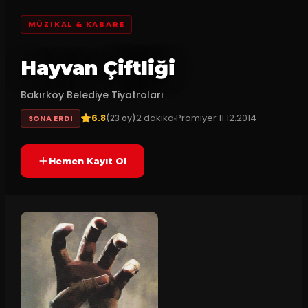
MÜZIKAL & KABARE
Hayvan Çiftliği
Bakırköy Belediye Tiyatroları
6.8
2
dakika
Prömiyer
11.12.2014
(
23
oy)
SONA ERDI
Hemen Kayıt Ol