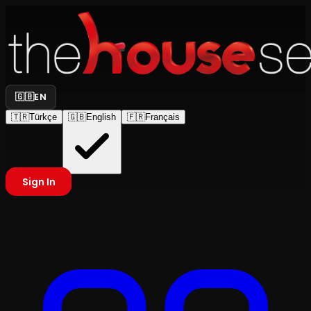
🇬🇧
EN
🇹🇷
Türkçe
🇬🇧
English
🇫🇷
Français
Sign In