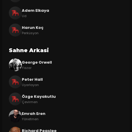
Adem Elkaya
Ud
Harun Koç
Perküsyon
Sahne Arkasi
George Orwell
Yazar
Peter Hall
Uyarlayan
Özge Kayakutlu
Çevirmen
Emrah Eren
Yönetmen
Richard Peaslee