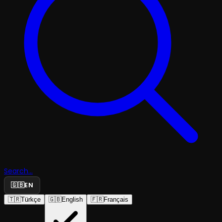
Search...
🇬🇧
EN
🇹🇷
Türkçe
🇬🇧
English
🇫🇷
Français