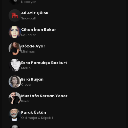
Napolyon
Ali Aziz Çölok
Snowball
Cihan İnan Bekar
Squealer
Gözde Ayar
Minimus
Esra Pamukçu Bozkurt
Mollie
Esra Ruşan
Clover
Mustafa Sercan Yener
Boxer
Faruk Üstün
Old major & Köpek 1