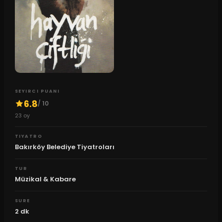
SEYIRCI PUANI
6.8
/ 10
23
oy
TIYATRO
Bakırköy Belediye Tiyatroları
TUR
Müzikal & Kabare
SURE
2
dk