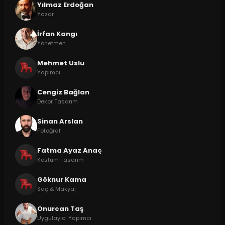
Yılmaz Erdoğan
Yazar
İrfan Kangı
Yönetmen
Mehmet Uslu
Yapımcı
Cengiz Bağlan
Dekor Tasarım
Sinan Arslan
Fotoğraf
Fatma Ayaz Anaç
Kostüm Tasarım
Göknur Kama
Saç & Makyaj
Onurcan Taş
Uygulayıcı Yapımcı