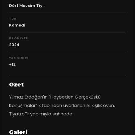
Dört Mevsim Tiy...
TUR
Komedi
PROMIYER
2024
YAS SINIRI
+12
Ozet
Yılmaz Erdoğan'ın "Haybeden Gerçeküstü 
Konuşmalar” kitabından uyarlanan iki kişilik oyun, 
TiyatroTr yapımıyla sahnede.
Galeri