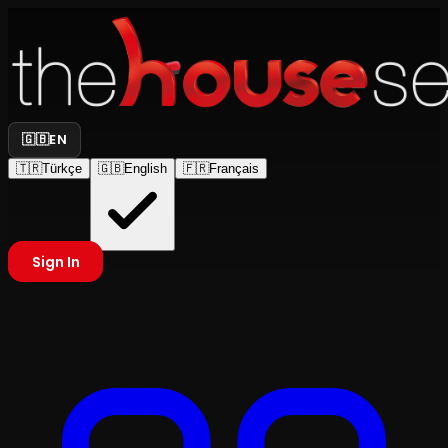
🇬🇧
EN
🇹🇷
Türkçe
🇬🇧
English
🇫🇷
Français
Sign In