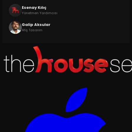
Esenay Kılıç
Yönetmen Yardımcısı
Galip Aksular
Afiş Tasarım