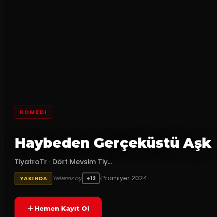
KOMEDI
Haybeden Gerçeküstü Aşk
TiyatroTr
·
Dört Mevsim Tiy...
Prömiyer
2024
Yetersiz oy
YAKINDA
+12
Hemen Kayıt Ol