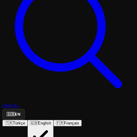
Search...
🇬🇧
EN
🇹🇷
Türkçe
🇬🇧
English
🇫🇷
Français