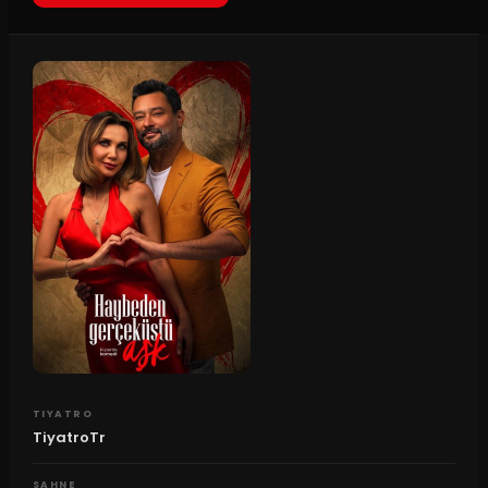
TIYATRO
TiyatroTr
SAHNE