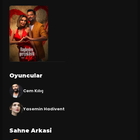
Oyuncular
Cem Kılıç
Yasemin Hadivent
Sahne Arkasi