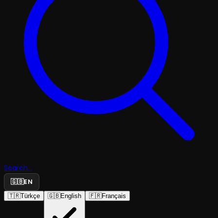
Search...
🇬🇧
EN
🇹🇷
Türkçe
🇬🇧
English
🇫🇷
Français