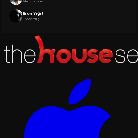
Afiş Tasarım
Eren Yiğit
Fotoğrafçı