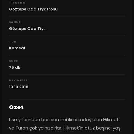
TIYATRO
Göztepe Oda Tiyatrosu
SAHNE
Göztepe Oda Tiy...
TUR
Komedi
SURE
75
dk
PROMIYER
10.10.2018
Ozet
Lise yıllarından beri samimi iki arkadaş olan Hikmet 
ve Turan çok yalnızdırlar. Hikmet'in otuz beşinci yaş 