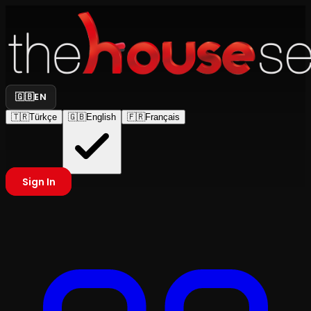
🇬🇧
EN
🇹🇷
Türkçe
🇬🇧
English
🇫🇷
Français
Sign In