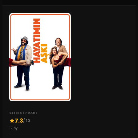
SEYIRCI PUANI
7.3
/ 10
12
oy