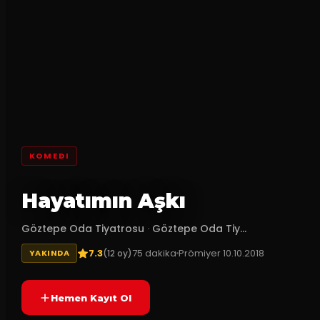
KOMEDI
Hayatımın Aşkı
Göztepe Oda Tiyatrosu
·
Göztepe Oda Tiy...
7.3
75
dakika
Prömiyer
10.10.2018
(
12
oy)
YAKINDA
Hemen Kayıt Ol