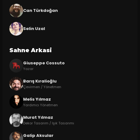
Can Türkdoğan
Selin Uzal
Sahne Arkasi
Giuseppe Cossuto
Yazar
Barış Kıralioğlu
Çevirmen / Yönetmen
Melis Yılmaz
Yardımcı Yönetmen
Murat Yılmaz
Dekor Tasarım / Işık Tasarımı
Galip Aksular