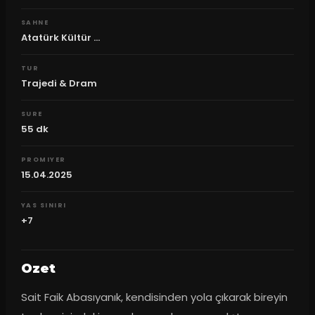
SAHNE
Atatürk Kültür ...
TUR
Trajedi & Dram
SURE
55
dk
PROMIYER
15.04.2025
YAS SINIRI
+7
Ozet
Sait Faik Abasıyanık, kendisinden yola çıkarak bireyin 