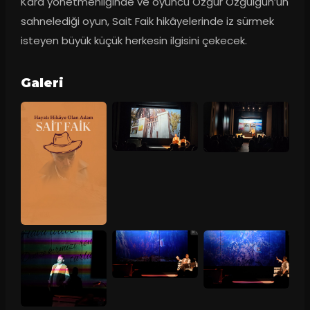
Kara yönetmenliğinde ve oyuncu Özgür Özgülgün’ün 
sahnelediği oyun, Sait Faik hikâyelerinde iz sürmek 
isteyen büyük küçük herkesin ilgisini çekecek.
Galeri