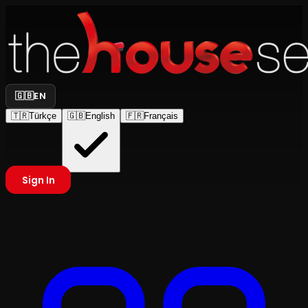
🇬🇧
EN
🇹🇷
Türkçe
🇬🇧
English
🇫🇷
Français
Sign In