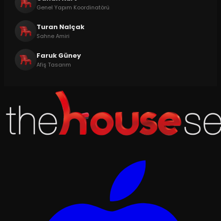
Genel Yapım Koordinatörü
Turan Nalçak
Sahne Amiri
Faruk Güney
Afiş Tasarım