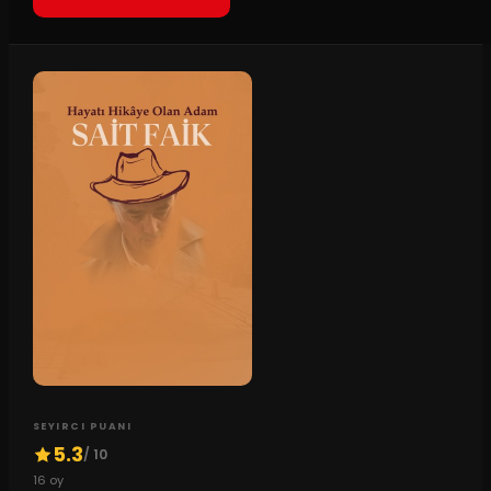
SEYIRCI PUANI
5.3
/ 10
16
oy