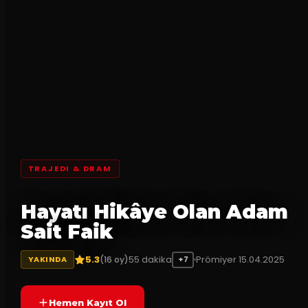
TRAJEDI & DRAM
Hayatı Hikâye Olan Adam
Sait Faik
5.3
55
dakika
Prömiyer
15.04.2025
(
16
oy)
YAKINDA
+7
Hemen Kayıt Ol