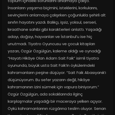
toplum içindeki sorunlarını anlamaya çalıştı. 
İnsanların yaşama biçimini, isteklerini, korkularını, 
sevinçlerini anlamaya çalışırken çoğunlukla şehirli alt 
sınıfın hayatını yazdı. Balıkçı, işsiz, yoksul, serseri, 
kıraathane sahibi gibi karakterleri anlattı. Yaşadığı 
adayı, doğayı, hayvanları ve İstanbul’u ise hiç 
unutmadı. Tiyatro Oyuncusu ve çocuk kitapları 
yazarı, Özgür Özgülgün, kaleme aldığı ve oynadığı 
“Hayatı Hikâye Olan Adam Sait Faik” isimli tiyatro 
oyununda, büyük usta Sait Faik’in öykülerindeki 
kahramanların peşine düşüyor. “Sait Faik Abasıyanık’ı 
düşünüyorum. Bu sefer yazarın değil, hikâye 
kahramanının izini sürmek için vapura biniyorum.” 
Özgür Özgülgün, ada sokaklarında ilginç 
karşılaşmalar yaşadığı bir maceraya yelken açıyor. 
Öykü kahramanlarının rüzgârına teslim oluyor. Senan 