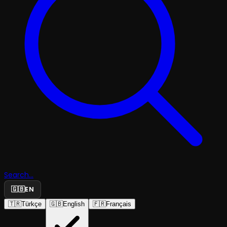
Search...
🇬🇧
EN
🇹🇷
Türkçe
🇬🇧
English
🇫🇷
Français