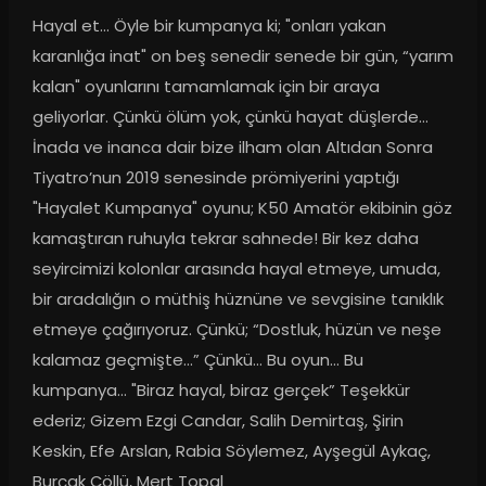
Hayal et... Öyle bir kumpanya ki; "onları yakan 
karanlığa inat" on beş senedir senede bir gün, “yarım 
kalan" oyunlarını tamamlamak için bir araya 
geliyorlar. Çünkü ölüm yok, çünkü hayat düşlerde… 
İnada ve inanca dair bize ilham olan Altıdan Sonra 
Tiyatro’nun 2019 senesinde prömiyerini yaptığı 
"Hayalet Kumpanya" oyunu; K50 Amatör ekibinin göz 
kamaştıran ruhuyla tekrar sahnede! Bir kez daha 
seyircimizi kolonlar arasında hayal etmeye, umuda, 
bir aradalığın o müthiş hüznüne ve sevgisine tanıklık 
etmeye çağırıyoruz. Çünkü; “Dostluk, hüzün ve neşe 
kalamaz geçmişte…” Çünkü… Bu oyun… Bu 
kumpanya… "Biraz hayal, biraz gerçek” Teşekkür 
ederiz; Gizem Ezgi Candar, Salih Demirtaş, Şirin 
Keskin, Efe Arslan, Rabia Söylemez, Ayşegül Aykaç, 
Burçak Çöllü, Mert Topal