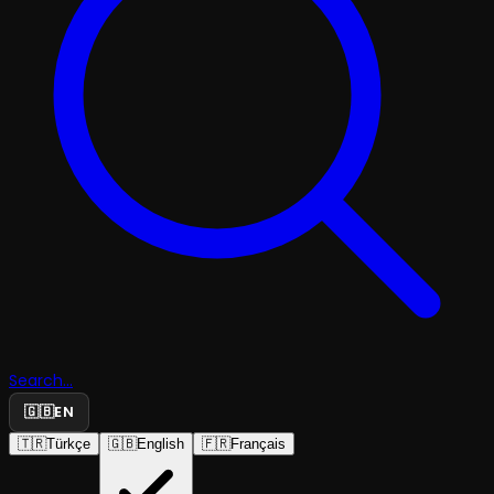
Search...
🇬🇧
EN
🇹🇷
Türkçe
🇬🇧
English
🇫🇷
Français