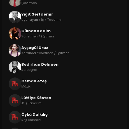
Çevirmen
Yiğit Sertdemir
Uyarlayan / Işık Tasarımı
Gülhan Kadim
Yönetmen / Eğitmen
Ayşegül Uraz
Yardımcı Yönetmen / Eğitmen
Bedirhan Dehmen
Koreograf
Osman Ateş
Müzik
Lütfiye Kösten
Afiş Tasarım
Öykü Dalkılıç
Reji Asistanı