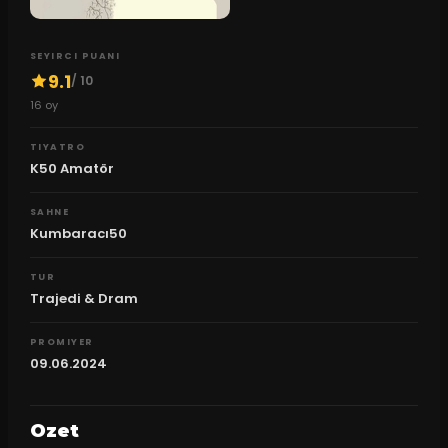
SEYIRCI PUANI
9.1
/ 10
16
oy
TIYATRO
K50 Amatör
SAHNE
Kumbaracı50
TUR
Trajedi & Dram
PROMIYER
09.06.2024
Ozet