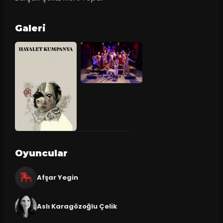
Galeri
Oyuncular
Afşar Yegin
Aslı Karagözoğlu Çelik