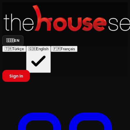
🇬🇧
EN
🇹🇷
Türkçe
🇬🇧
English
🇫🇷
Français
Sign In