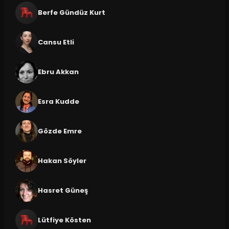
Berfe Gündüz Kurt
Cansu Etli
Ebru Akkan
Esra Kudde
Gözde Emre
Hakan Söyler
Hasret Güneş
Lütfiye Kösten