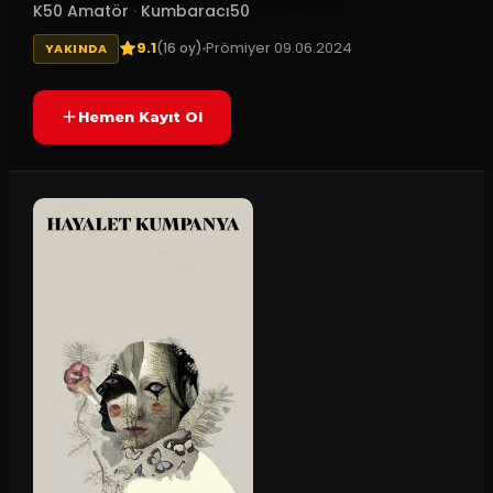
K50 Amatör
·
Kumbaracı50
9.1
Prömiyer
09.06.2024
(
16
oy)
YAKINDA
Hemen Kayıt Ol