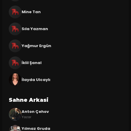
Mine Tan
Sıla Yazman
Yağmur Ergün
İklil Şanal
İlayda Ulcaylı
Sahne Arkasi
Anton Çehov
Yazar
Yılmaz Gruda