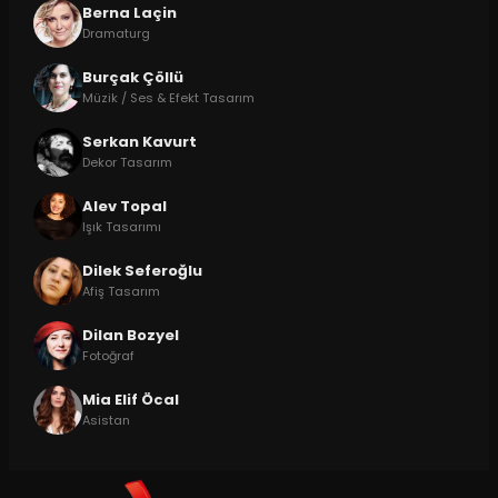
Berna Laçin
Dramaturg
Burçak Çöllü
Müzik / Ses & Efekt Tasarım
Serkan Kavurt
Dekor Tasarım
Alev Topal
Işık Tasarımı
Dilek Seferoğlu
Afiş Tasarım
Dilan Bozyel
Fotoğraf
Mia Elif Öcal
Asistan