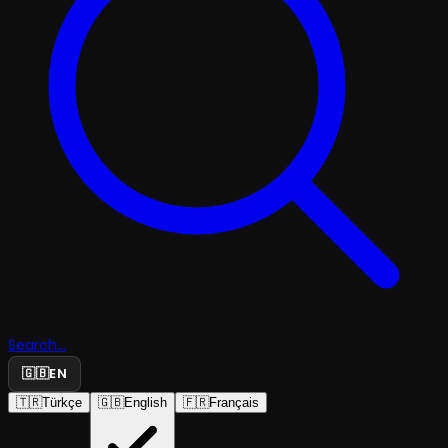
Search...
🇬🇧
EN
🇹🇷
Türkçe
🇬🇧
English
🇫🇷
Français