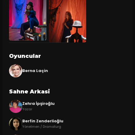
Oyuncular
Berna Laçin
Sahne Arkasi
Zehra İpşiroğlu
Yazar
Berfin Zenderlioğlu
Yönetmen / Dramaturg