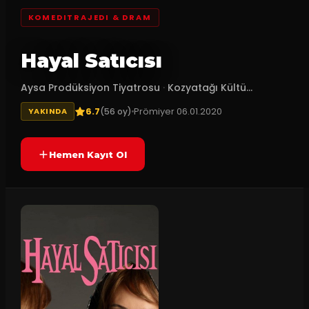
KOMEDITRAJEDI & DRAM
Hayal Satıcısı
Aysa Prodüksiyon Tiyatrosu
·
Kozyatağı Kültü...
6.7
Prömiyer
06.01.2020
(
56
oy)
YAKINDA
Hemen Kayıt Ol