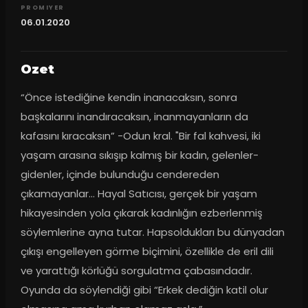
PROMIYER
06.01.2020
Ozet
“Önce istediğine kendin inanacaksın, sonra 
başkalarını inandıracaksın, inanmayanların da 
kafasını kıracaksın” -Odun kral. "Bir fal kahvesi, iki 
yaşam arasına sıkışıp kalmış bir kadın, gelenler-
gidenler, içinde bulunduğu cendereden 
çıkamayanlar... Hayal Satıcısı, gerçek bir yaşam 
hikayesinden yola çıkarak kadınlığın ezberlenmiş 
söylemlerine ayna tutar. Hapsoldukları bu dünyadan 
çıkışı engelleyen görme biçimini, özellikle de eril dili 
ve yarattığı körlüğü sorgulatma çabasındadır. 
Oyunda da söylendiği gibi “Erkek dediğin katil olur 