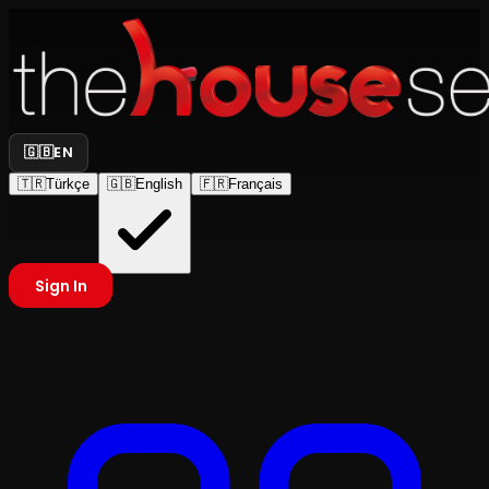
🇬🇧
EN
🇹🇷
Türkçe
🇬🇧
English
🇫🇷
Français
Sign In