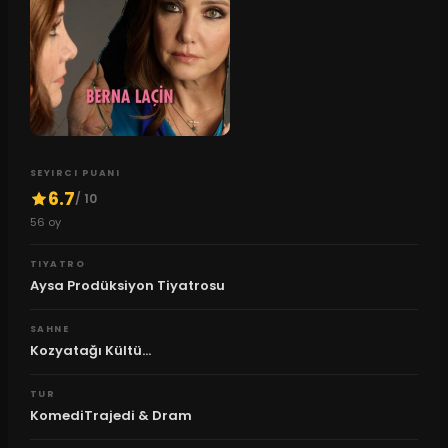
SEYIRCI PUANI
6.7
/ 10
56
oy
TIYATRO
Aysa Prodüksiyon Tiyatrosu
SAHNE
Kozyatağı Kültü...
TUR
KomediTrajedi & Dram