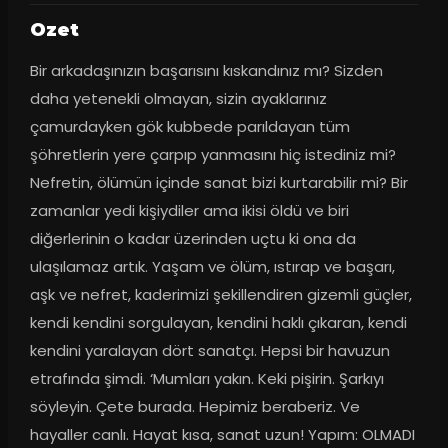
Ozet
Bir arkadaşınızın başarısını kıskandınız mı? Sizden 
daha yetenekli olmayan, sizin ayaklarınız 
çamurdayken gök kubbede parıldayan tüm 
şöhretlerin yere çarpıp yanmasını hiç istediniz mi? 
Nefretin, ölümün içinde sanat bizi kurtarabilir mi? Bir 
zamanlar yedi kişiydiler ama ikisi öldü ve biri 
diğerlerinin o kadar üzerinden uçtu ki ona da 
ulaşılamaz artık. Yaşam ve ölüm, ıstırap ve başarı, 
aşk ve nefret, kaderimizi şekillendiren gizemli güçler, 
kendi kendini sorgulayan, kendini haklı çıkaran, kendi 
kendini yaralayan dört sanatçı. Hepsi bir havuzun 
etrafında şimdi. ‘Mumları yakın. Keki pişirin. Şarkıyı 
söyleyin. Çete burada. Hepimiz beraberiz. Ve 
hayaller canlı. Hayat kısa, sanat uzun! Yapım: OLMADI 