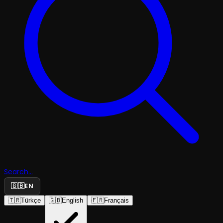
Search...
🇬🇧
EN
🇹🇷
Türkçe
🇬🇧
English
🇫🇷
Français