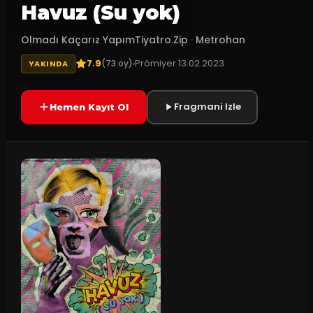
Havuz (Su yok)
Olmadı Kaçarız YapımTiyatro.Zip
·
Metrohan
7.9
Prömiyer
13.02.2023
(
73
oy)
YAKINDA
Fragmani Izle
Hemen Kayıt Ol