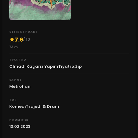
SEYIRCI PUANI
7.9
/ 10
73
oy
TIYATRO
Olmadı Kaçarız YapımTiyatro.Zip
SAHNE
Metrohan
TUR
KomediTrajedi & Dram
PROMIYER
13.02.2023