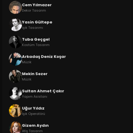
Cem Yılmazer
Dekor Tasarım
Yasin Gültepe
Işık Tasarımı
Tuba Geçgel
Kostüm Tasarım
Arkadaş Deniz Koşar
Müzik
Mekin Sezer
Müzik
Sultan Ahmet Çakır
Yapım Asistanı
Uğur Yıldız
Işık Operatörü
Gizem Aydın
Afiş Tasarım