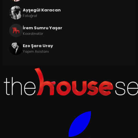
Ayşegül Karacan
Fotoğraf
İrem Sumru Yaşar
Koordinatör
Ezo Şara Uray
Yapım Asistanı