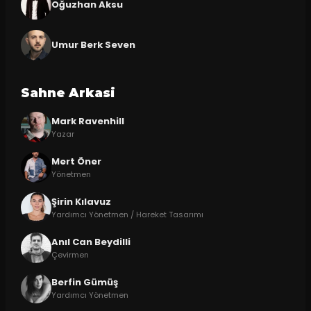
Oğuzhan Aksu
Umur Berk Seven
Sahne Arkasi
Mark Ravenhill
Yazar
Mert Öner
Yönetmen
Şirin Kılavuz
Yardımcı Yönetmen / Hareket Tasarımı
Anıl Can Beydilli
Çevirmen
Berfin Gümüş
Yardımcı Yönetmen