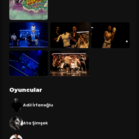
Oyuncular
Adil İrfanoğlu
Ata Şimşek