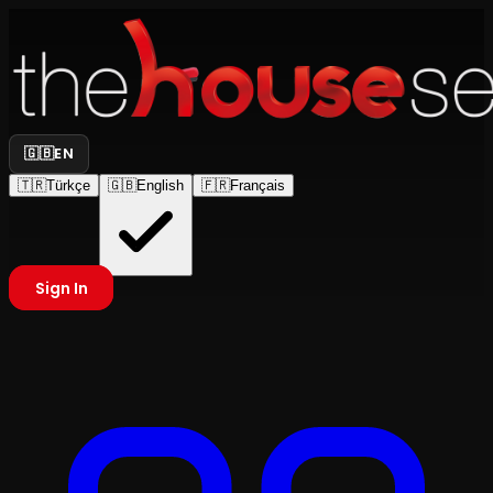
🇬🇧
EN
🇹🇷
Türkçe
🇬🇧
English
🇫🇷
Français
Sign In