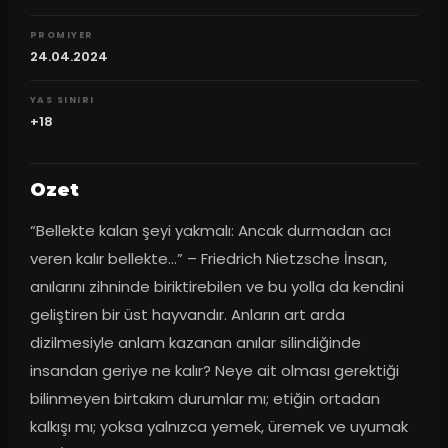
PROMIYER
24.04.2024
YAS SINIRI
+18
Ozet
“Bellekte kalan şeyi yakmalı: Ancak durmadan acı 
veren kalır bellekte…” – Friedrich Nietzsche İnsan, 
anılarını zihninde biriktirebilen ve bu yolla da kendini 
geliştiren bir üst hayvandır. Anların art arda 
dizilmesiyle anlam kazanan anılar silindiğinde 
insandan geriye ne kalır? Neye ait olması gerektiği 
bilinmeyen birtakım durumlar mı; etiğin ortadan 
kalkışı mı; yoksa yalnızca yemek, üremek ve uyumak 