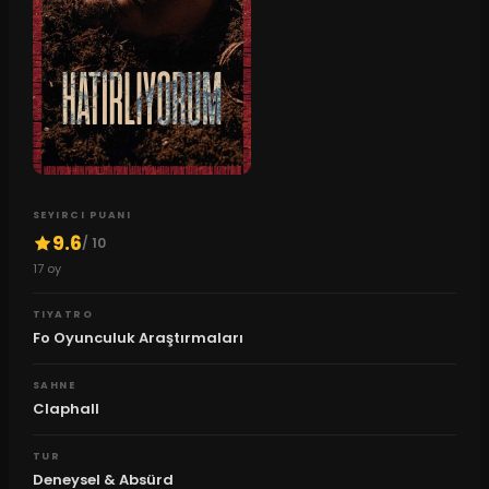
SEYIRCI PUANI
9.6
/ 10
17
oy
TIYATRO
Fo Oyunculuk Araştırmaları
SAHNE
Claphall
TUR
Deneysel & Absürd