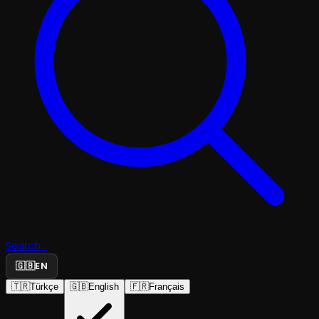
Search...
🇬🇧
EN
🇹🇷
Türkçe
🇬🇧
English
🇫🇷
Français