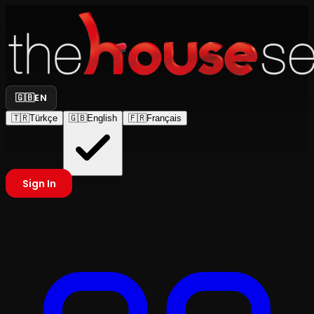
🇬🇧
EN
🇹🇷
Türkçe
🇬🇧
English
🇫🇷
Français
Sign In