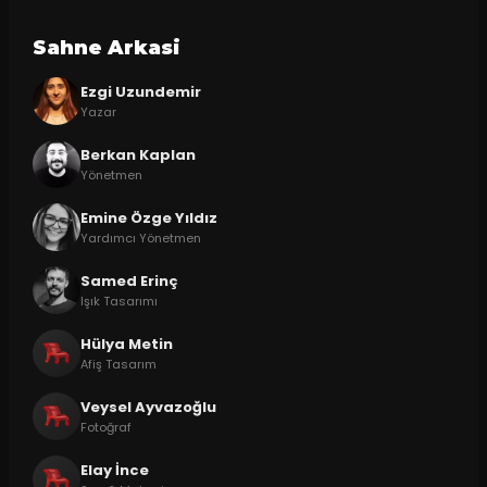
Sahne Arkasi
Ezgi Uzundemir
Yazar
Berkan Kaplan
Yönetmen
Emine Özge Yıldız
Yardımcı Yönetmen
Samed Erinç
Işık Tasarımı
Hülya Metin
Afiş Tasarım
Veysel Ayvazoğlu
Fotoğraf
Elay İnce