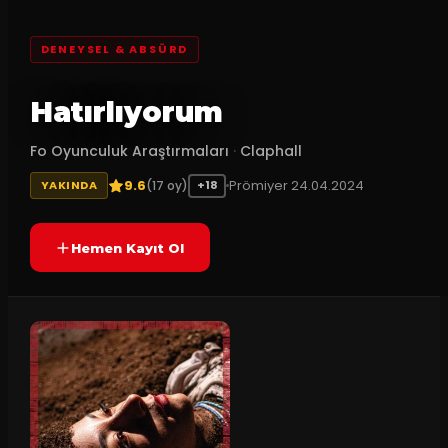
DENEYSEL & ABSÜRD
Hatırlıyorum
Fo Oyunculuk Araştırmaları
·
Claphall
9.6
Prömiyer
24.04.2024
(
17
oy)
YAKINDA
+18
Hemen Kayıt Ol