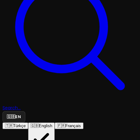
Search...
🇬🇧
EN
🇹🇷
Türkçe
🇬🇧
English
🇫🇷
Français