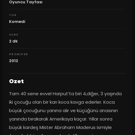
Oyuncu Tayfası
TUR
Komedi
SURE
2
dk
PROMIYER
2012
Ozet
Tam 40 sene evvel Harput’ta biri 4,diğer, 3 yaşında 
iki çocuğu olan bir karı koca kavga ederler. Koca 
büyük çocuğunu yanına alır ve küçüğünü anasının 
yanında bırakarak Amerikaya kaçar. Yıllar sonra 
büyük kardeş Mister Abraham Maderus ismiyle 