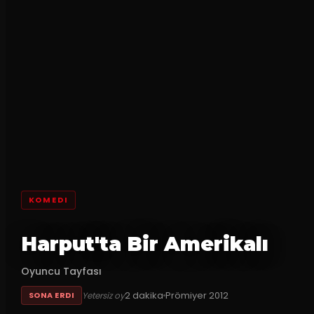
KOMEDI
Harput'ta Bir Amerikalı
Oyuncu Tayfası
2
dakika
Prömiyer
2012
Yetersiz oy
SONA ERDI