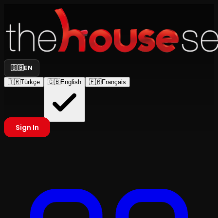
🇬🇧
EN
🇹🇷
Türkçe
🇬🇧
English
🇫🇷
Français
Sign In