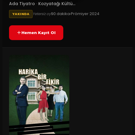
Ada Tiyatro
·
Kozyatağı Kültü...
90
dakika
Prömiyer
2024
Yetersiz oy
YAKINDA
Hemen Kayıt Ol