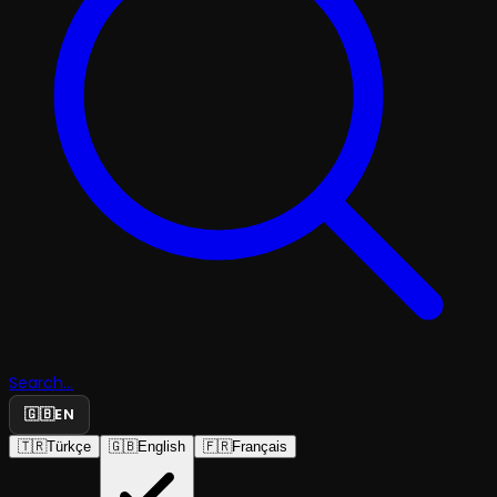
Search...
🇬🇧
EN
🇹🇷
Türkçe
🇬🇧
English
🇫🇷
Français