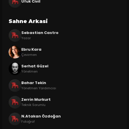
Ufuk Civil
Sahne Arkasi
Sebastian Castro
Yazar
Ebru Kara
Çevirmen
Serhat Güzel
Yönetmen
Bahar Tekin
Yönetmen Yardımcısı
Zerrin Murkurt
Teknik Sorumlu
N.Atakan Özdoğan
Fotoğraf