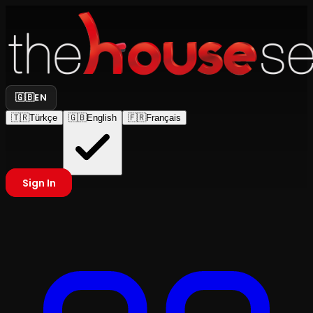
🇬🇧
EN
🇹🇷
Türkçe
🇬🇧
English
🇫🇷
Français
Sign In