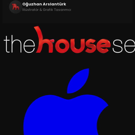
Oğuzhan Arslantürk
İllüstratör & Grafik Tasarımcı