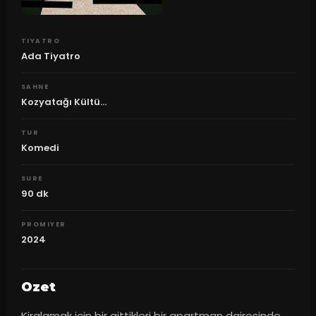
TIYATRO
Ada Tiyatro
SAHNE
Kozyatağı Kültü...
TUR
Komedi
SURE
90
dk
PROMIYER
2024
Ozet
Kiralamak için bir gittikleri bir apartman dairesinde 