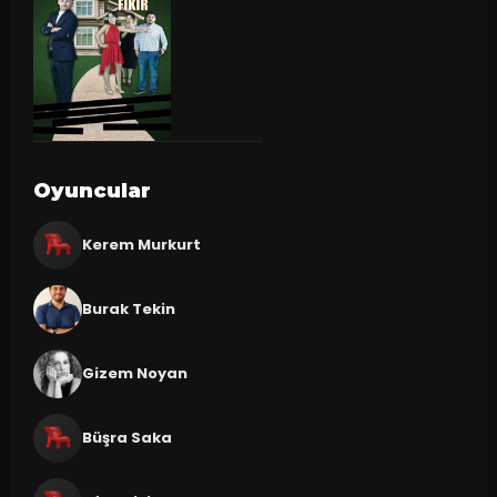
Oyuncular
Kerem Murkurt
Burak Tekin
Gizem Noyan
Büşra Saka