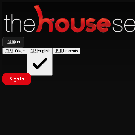
🇬🇧
EN
🇹🇷
Türkçe
🇬🇧
English
🇫🇷
Français
Sign In