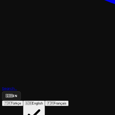
KOMEDI
Search...
Haramiler
🇬🇧
EN
🇹🇷
Türkçe
🇬🇧
English
🇫🇷
Français