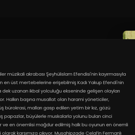
er müzikali akrabası Şeyhülislam Efendisi'nin kayırmasıyla 
n en üst mertebelerine erişebilmiş Kadı Yakup Efendi'nin 
 dek uzanan ikbal yolculuğu ekseninde gelişen olayları 
or. Halkın başına musallat olan harami yöneticiler, 
 bürokrasi, malları gasp edilen yetim bir kız, gözü 
 papazlar, büyülerle muskalarla yolunu bulan cinci 
r ve en önemlisi mağdur edilmiş halk bu oyunun en önemli 
ri olarak karşımıza çıkıyor. Musahipzade Celal’in Fermanlı 