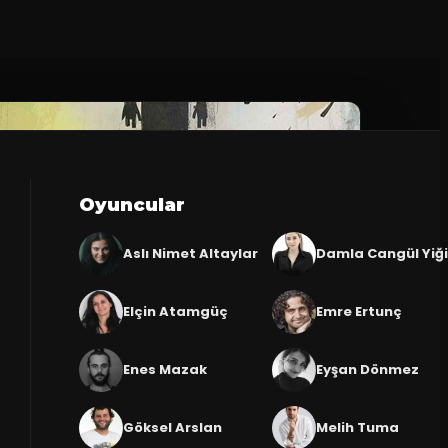
Oyuncular
Aslı Nimet Altaylar
Damla Cangül Yiği
Elçin Atamgüç
Emre Ertunç
Enes Mazak
Eyşan Dönmez
Göksel Arslan
Melih Tuma