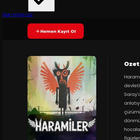
İstanbul Şehir Tiyatroları
·
Kağıthane Sadab...
6.2
2
dakika
Prömiyer
17.12.2025
(
92
oy)
YAKINDA
Sign In
Sign Up
Hemen Kayıt Ol
Ozet
Haramil
devleti
Saray'a
anlatıy
çürümüş
dönmüş
hocala
figürle