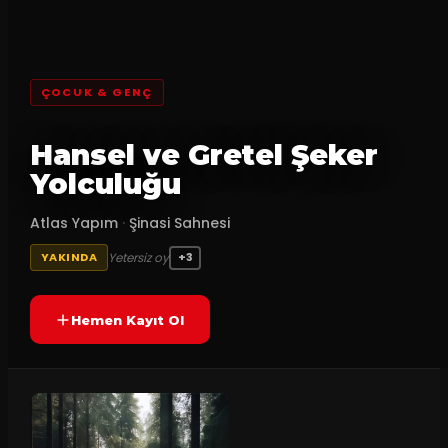
ÇOCUK & GENÇ
Hansel ve Gretel Şeker
Yolculuğu
Atlas Yapım
·
Şinasi Sahnesi
Yetersiz oy
YAKINDA
+3
Hemen Kayıt Ol