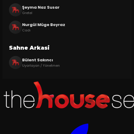
Şeyma Naz Susar
Gretel
Nurgül Müge Boyraz
Cadı
Sahne Arkasi
Bülent Sakıncı
Uyarlayan / Yönetmen