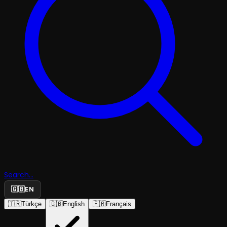
Search...
🇬🇧
EN
🇹🇷
Türkçe
🇬🇧
English
🇫🇷
Français