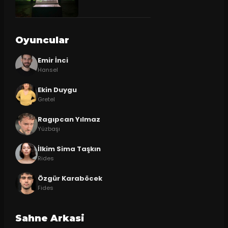
Oyuncular
Emir İnci
Hansel
Ekin Duygu
Gretel
Ragıpcan Yılmaz
Yüzbaşı
İlkim Sima Taşkın
Rides
Özgür Karaböcek
Fides
Sahne Arkasi