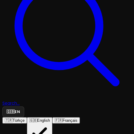
Search...
🇬🇧
EN
🇹🇷
Türkçe
🇬🇧
English
🇫🇷
Français