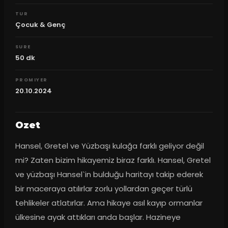
TUR
Çocuk & Genç
SURE
50
dk
PROMIYER
20.10.2024
Ozet
Hansel, Gretel ve Yüzbaşı kulağa farklı geliyor değil 
mi? Zaten bizim hikayemiz biraz farklı. Hansel, Gretel 
ve yüzbaşı Hansel`in bulduğu haritayı takip ederek 
bir maceraya atılırlar zorlu yollardan geçer türlü 
tehlikeler atlatırlar. Ama hikaye asıl kayıp ormanlar 
ülkesine ayak attıkları anda başlar. Hazineye 