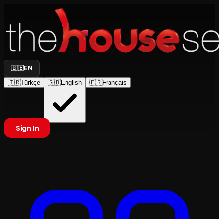
🇬🇧
EN
🇹🇷
Türkçe
🇬🇧
English
🇫🇷
Français
Sign In