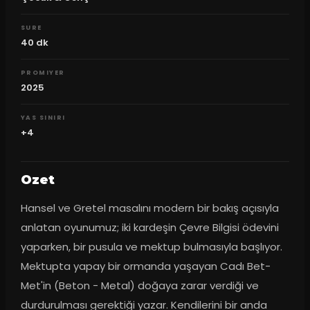
SURE
40
dk
PROMIYER
2025
YAS SINIRI
+4
Ozet
Hansel ve Gretel masalını modern bir bakış açısıyla 
anlatan oyunumuz; iki kardeşin Çevre Bilgisi ödevini 
yaparken, bir pusula ve mektup bulmasıyla başlıyor. 
Mektupta yapay bir ormanda yaşayan Cadı Bet-
Met'in (Beton - Metal) doğaya zarar verdiği ve 
durdurulması gerektiği yazar. Kendilerini bir anda 