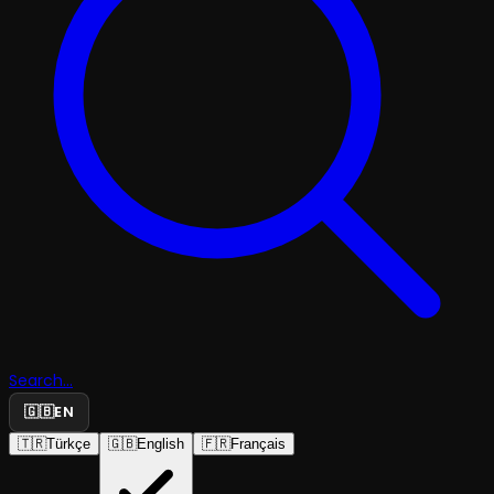
Search...
🇬🇧
EN
🇹🇷
Türkçe
🇬🇧
English
🇫🇷
Français