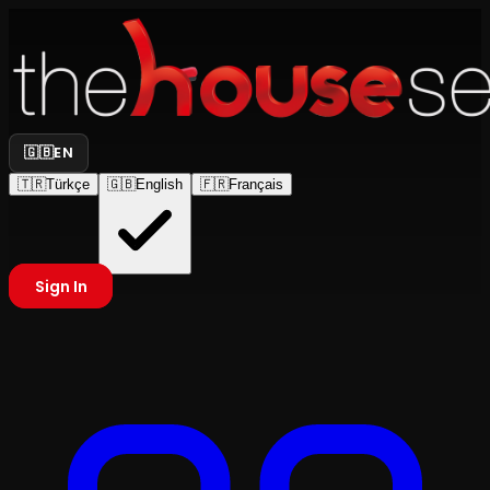
🇬🇧
EN
🇹🇷
Türkçe
🇬🇧
English
🇫🇷
Français
Sign In