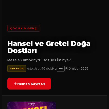
ÇOCUK & GENÇ
Hansel ve Gretel Doğa
Dostları
Mesele Kumpanya
·
DasDas İstinyeP...
40
dakika
Prömiyer
2025
Yetersiz oy
YAKINDA
+4
Hemen Kayıt Ol