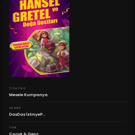
TIYATRO
Mesele Kumpanya
SAHNE
DasDas İstinyeP...
TUR
Çocuk & Genç