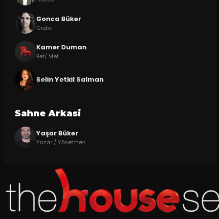
Gonca Büker
Gretel
Kamer Duman
Bet/ Met
Selin Yetkil Salman
Sahne Arkasi
Yaşar Büker
Yazar / Yönetmen