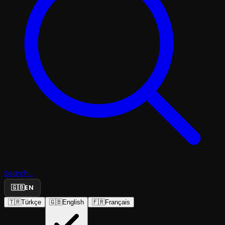
Search...
🇬🇧
EN
🇹🇷
Türkçe
🇬🇧
English
🇫🇷
Français