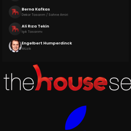
Berna Kafkas
Dekor Tasarım / Sahne Amiri
Ali Rıza Tekin
Işık Tasarımı
Engelbert Humperdinck
Müzik