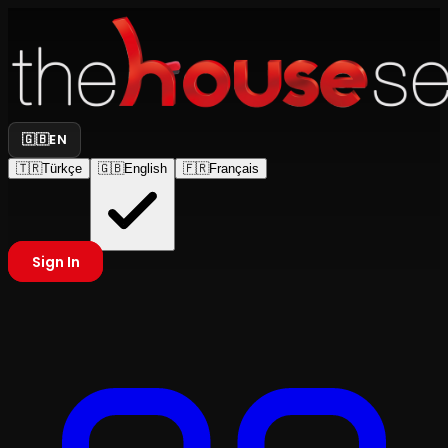
🇬🇧
EN
🇹🇷
Türkçe
🇬🇧
English
🇫🇷
Français
Sign In