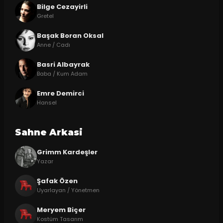
Bilge Cezayirli
Gretel
Başak Boran Oksal
Anne / Cadı
Basri Albayrak
Baba / Kum Adam
Emre Demirci
Hansel
Sahne Arkasi
Grimm Kardeşler
Yazar
Şafak Özen
Uyarlayan / Yönetmen
Meryem Biçer
Kostüm Tasarım