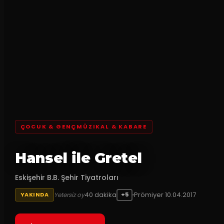
ÇOCUK & GENÇMÜZIKAL & KABARE
Hansel ile Gretel
Eskişehir B.B. Şehir Tiyatroları
40
dakika
Prömiyer
10.04.2017
Yetersiz oy
YAKINDA
+5