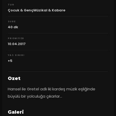
TUR
Çocuk & GençMüzikal & Kabare
SURE
40
dk
PROMIYER
10.04.2017
YAS SINIRI
+5
Ozet
Hansel ile Gretel adlı iki kardeş müzik eşliğinde 
büyülü bir yolculuğa çıkarlar…
Galeri