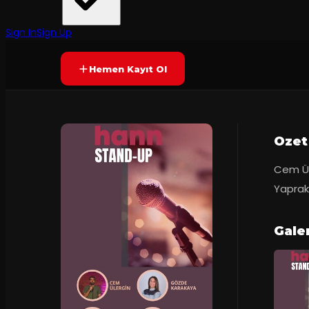
Hann Sahne
·
Hann Sahne
80
dakika
Yetersiz oy
YAKINDA
+18
Sign In
Sign Up
Hemen Kayıt Ol
Ozet
Cem Ül
Yaprak
Gale