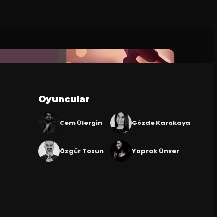
Oyuncular
Cem Ülergin
Gözde Karakaya
Özgür Tosun
Yaprak Ünver