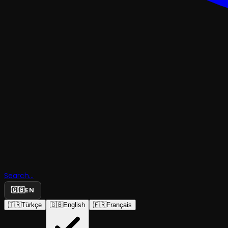
GÖSTERI
Search...
Hann Stan
🇬🇧
EN
🇹🇷
Türkçe
🇬🇧
English
🇫🇷
Français