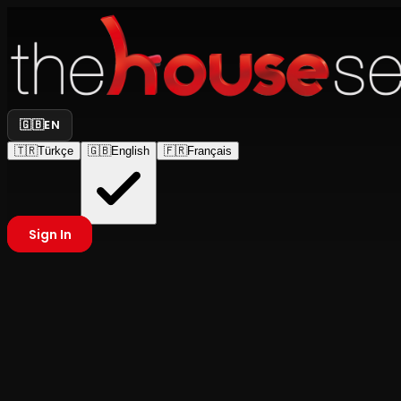
🇬🇧
EN
🇹🇷
Türkçe
🇬🇧
English
🇫🇷
Français
Sign In