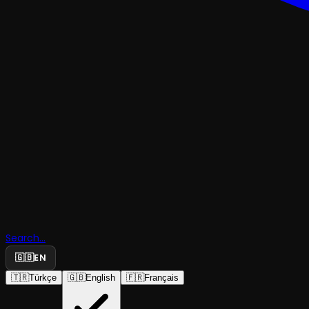
TRAJEDI & DRAM
Hanımları
Dikkatine:
Search...
Metraj Rüy
🇬🇧
EN
🇹🇷
Türkçe
🇬🇧
English
🇫🇷
Français