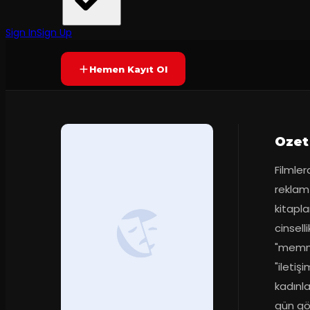
İtü Sahnesi
Prömiyer
2017
Yetersiz oy
YAKINDA
Sign In
Sign Up
Hemen Kayıt Ol
Ozet
Filmle
reklam 
kitapla
cinsell
"memnun
"iletiş
kadınla
gün gö