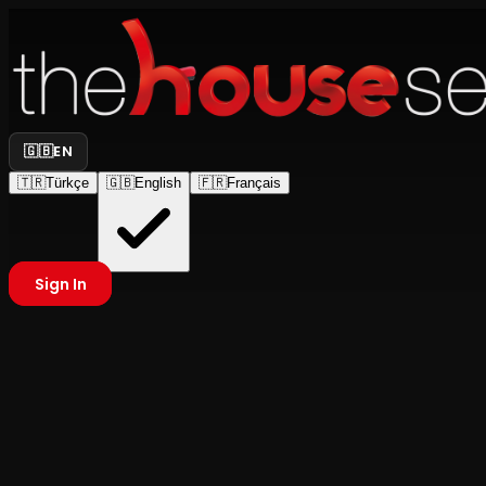
🇬🇧
EN
🇹🇷
Türkçe
🇬🇧
English
🇫🇷
Français
Sign In