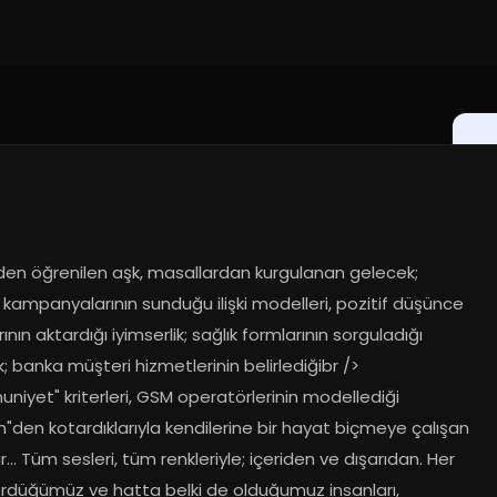
rden öğrenilen aşk, masallardan kurgulanan gelecek; 
kampanyalarının sunduğu ilişki modelleri, pozitif düşünce 
rının aktardığı iyimserlik; sağlık formlarının sorguladığı 
ik; banka müşteri hizmetlerinin belirlediğibr /> 
iyet" kriterleri, GSM operatörlerinin modellediği 
im"den kotardıklarıyla kendilerine bir hayat biçmeye çalışan 
r... Tüm sesleri, tüm renkleriyle; içeriden ve dışarıdan. Her 
rdüğümüz ve hatta belki de olduğumuz insanları, 