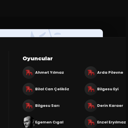
Oyuncular
Ahmet Yılmaz
Arda Pilevne
Bilal Can Çeliköz
Bilgesu Eyi
Bilgesu Sarı
Derin Karaer
Egemen Cıgal
Enzel Eryılmaz