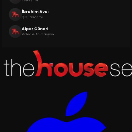
Koreograf
İbrahim Avcı
Işık Tasarımı
Alper Güneri
Video & Animasyon