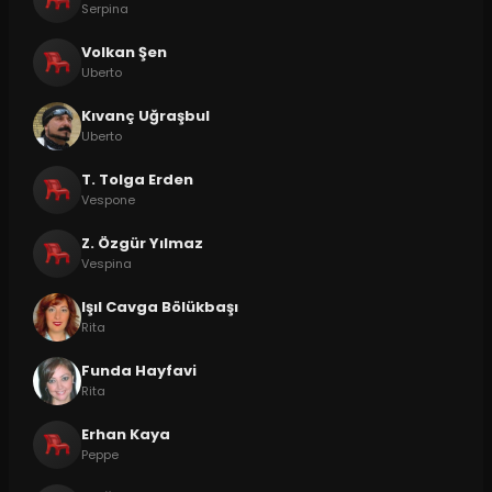
Serpina
Volkan Şen
Uberto
Kıvanç Uğraşbul
Uberto
T. Tolga Erden
Vespone
Z. Özgür Yılmaz
Vespina
Işıl Cavga Bölükbaşı
Rita
Funda Hayfavi
Rita
Erhan Kaya
Peppe