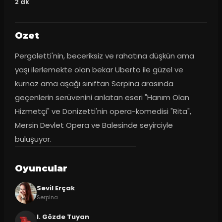
2
dk
Ozet
Pergoletti'nin, beceriksiz ve rahatına düşkün ama 
yaşı ilerlemekte olan bekar Uberto ile güzel ve 
kurnaz ama aşağı sınıftan Serpina arasında 
geçenlerin serüvenini anlatan eseri "Hanım Olan 
Hizmetçi" ve Donizetti'nin opera-komedisi "Rita", 
Mersin Devlet Opera ve Balesinde seyirciyle 
buluşuyor.
Oyuncular
Sevil Erçak
Serpina
I. Gözde Tuyan