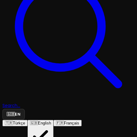
Search...
🇬🇧
EN
🇹🇷
Türkçe
🇬🇧
English
🇫🇷
Français