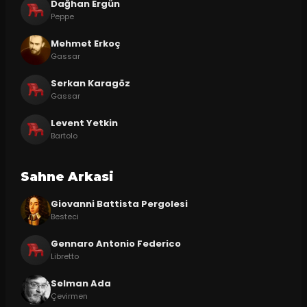
Dağhan Ergün
Peppe
Mehmet Erkoç
Gassar
Serkan Karagöz
Gassar
Levent Yetkin
Bartolo
Sahne Arkasi
Giovanni Battista Pergolesi
Besteci
Gennaro Antonio Federico
Libretto
Selman Ada
Çevirmen