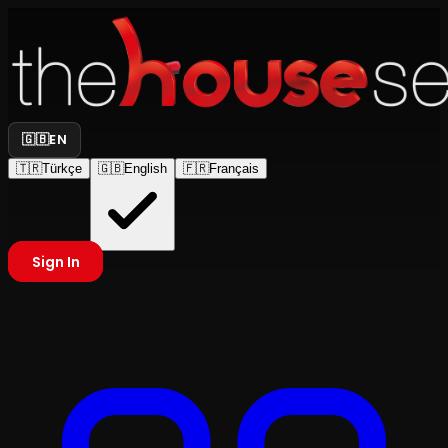
🇬🇧
EN
🇹🇷
Türkçe
🇬🇧
English
🇫🇷
Français
Sign In