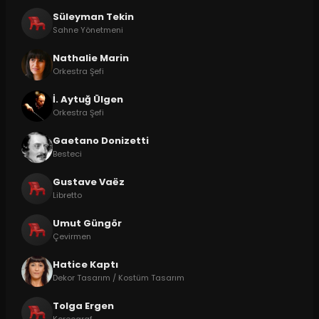
Süleyman Tekin
Sahne Yönetmeni
Nathalie Marin
Orkestra Şefi
İ. Aytuğ Ülgen
Orkestra Şefi
Gaetano Donizetti
Besteci
Gustave Vaëz
Libretto
Umut Güngör
Çevirmen
Hatice Kaptı
Dekor Tasarım / Kostüm Tasarım
Tolga Ergen