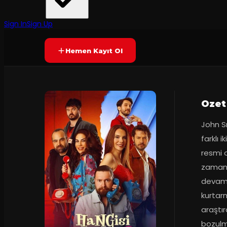
Epizot Görsel Sanatlar
·
Torium Sahne
7.1
Prömiyer
04.03.2022
(
25
oy)
YAKINDA
Sign In
Sign Up
Hemen Kayıt Ol
Ozet
John Sm
farklı i
resmi o
zaman 
devam e
kurtarm
araştır
bozulm