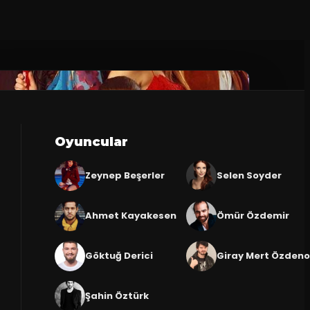
Oyuncular
Zeynep Beşerler
Selen Soyder
Ahmet Kayakesen
Ömür Özdemir
Göktuğ Derici
Giray Mert Özdeno
Şahin Öztürk