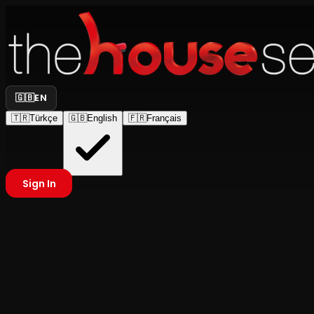
🇬🇧
EN
🇹🇷
Türkçe
🇬🇧
English
🇫🇷
Français
Sign In