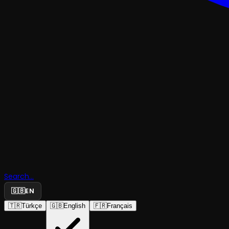
KOMEDI
Search...
Hangisi Ka
🇬🇧
EN
🇹🇷
Türkçe
🇬🇧
English
🇫🇷
Français