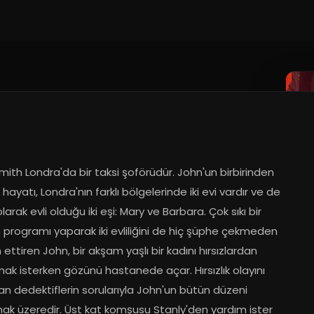
ith Londra'da bir taksi şoförüdür. John'un birbirinden 
ki hayatı, Londra'nın farklı bölgelerinde iki evi vardır ve de 
larak evli olduğu iki eşi: Mary ve Barbara. Çok sıkı bir 
programı yaparak iki evliliğini de hiç şüphe çekmeden 
ttiren John, bir akşam yaşlı bir kadını hırsızlardan 
ak isterken gözünü hastanede açar. Hırsızlık olayını 
an dedektiflerin sorularıyla John'un bütün düzeni 
ak üzeredir. Üst kat komşusu Stanly'den yardım ister 