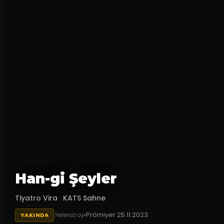
Han-gi Şeyler
Tiyatro Vira
·
KATS Sahne
Prömiyer
25.11.2023
Yetersiz oy
YAKINDA