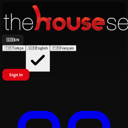
🇬🇧
EN
🇹🇷
Türkçe
🇬🇧
English
🇫🇷
Français
Sign In