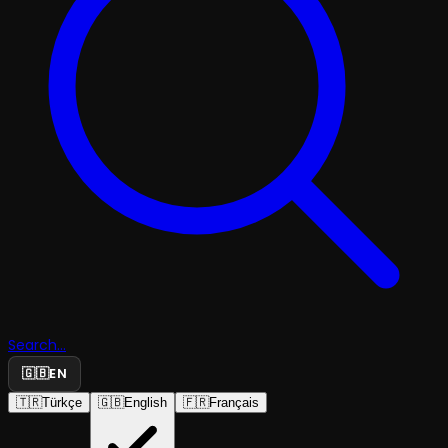
Search...
🇬🇧
EN
🇹🇷
Türkçe
🇬🇧
English
🇫🇷
Français