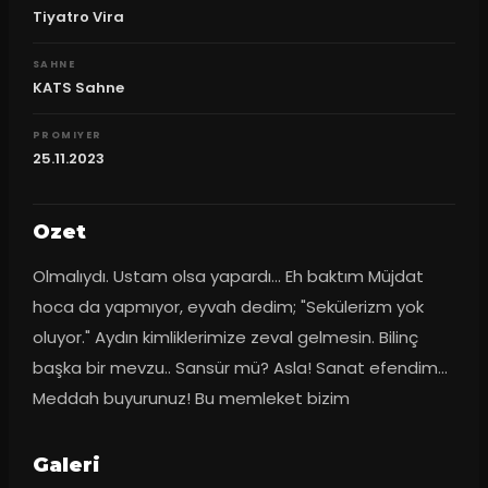
Tiyatro Vira
SAHNE
KATS Sahne
PROMIYER
25.11.2023
Ozet
Olmalıydı. Ustam olsa yapardı... Eh baktım Müjdat 
hoca da yapmıyor, eyvah dedim; "Sekülerizm yok 
oluyor." Aydın kimliklerimize zeval gelmesin. Bilinç 
başka bir mevzu.. Sansür mü? Asla! Sanat efendim... 
Meddah buyurunuz! Bu memleket bizim
Galeri