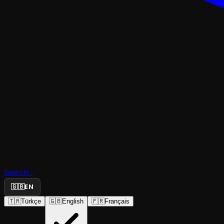
TRAJEDI & DRAM
Hafifletici
Search...
Sebepler
🇬🇧
EN
🇹🇷
Türkçe
🇬🇧
English
🇫🇷
Français