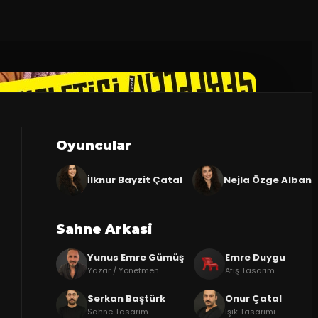
Oyuncular
İlknur Bayzit Çatal
Nejla Özge Alban
Sahne Arkasi
Yunus Emre Gümüş
Emre Duygu
Yazar / Yönetmen
Afiş Tasarım
Serkan Baştürk
Onur Çatal
Sahne Tasarım
Işık Tasarımı