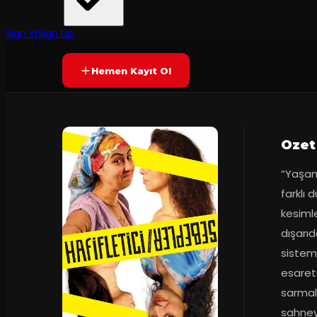
İzmir Kent Tiyatrosu
·
Tatavla Sahne
2
dakika
Yetersiz oy
YAKINDA
Sign In
Sign Up
Hemen Kayıt Ol
Ozet
“Yaşam 
farklı 
kesimle
dışarıd
sistemat
esaret
sarmalı
sahneye