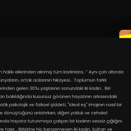
hakkı ellerinden alınmış tüm kadınlara…” Aynı çatı altında 
dünyaların, ortak acılarının hikayesi… Toplumun farklı 
rinden gelen 30’lu yaşlarının sonundaki iki kadın... Biri 
an bakıldığında kusursuz görünen hayatının arkasındaki 
ik psikolojik ve fiziksel şiddeti, "ideal eş" imajının nasıl bir 
e dönüştüğünü anlatırken; diğeri yokluk ve cehalet 
nda hayata tutunmaya çalışan bir kadının sessiz çığlığını 
 taşır… Birbirine hiç benzemeyen iki kadın, Sultan ve 