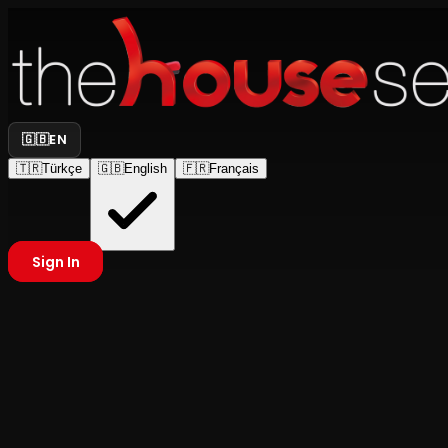
🇬🇧
EN
🇹🇷
Türkçe
🇬🇧
English
🇫🇷
Français
Sign In