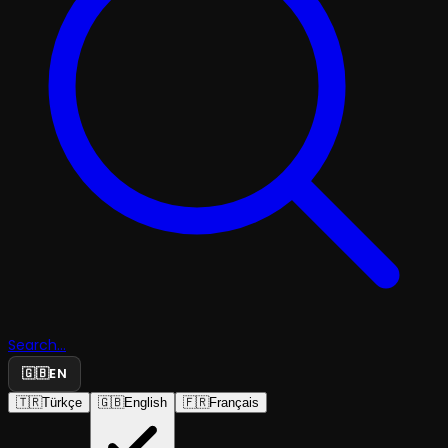
Search...
🇬🇧
EN
🇹🇷
Türkçe
🇬🇧
English
🇫🇷
Français