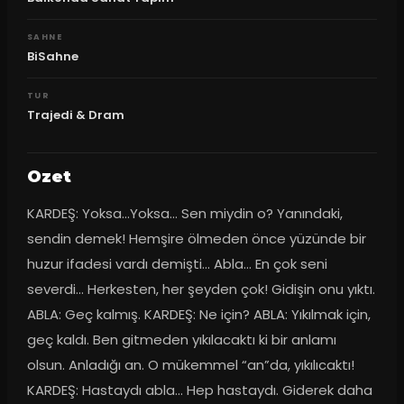
SAHNE
BiSahne
TUR
Trajedi & Dram
Ozet
KARDEŞ: Yoksa...Yoksa... Sen miydin o? Yanındaki, 
sendin demek! Hemşire ölmeden önce yüzünde bir 
huzur ifadesi vardı demişti... Abla... En çok seni 
severdi... Herkesten, her şeyden çok! Gidişin onu yıktı. 
ABLA: Geç kalmış. KARDEŞ: Ne için? ABLA: Yıkılmak için, 
geç kaldı. Ben gitmeden yıkılacaktı ki bir anlamı 
olsun. Anladığı an. O mükemmel “an”da, yıkılıcaktı! 
KARDEŞ: Hastaydı abla... Hep hastaydı. Giderek daha 