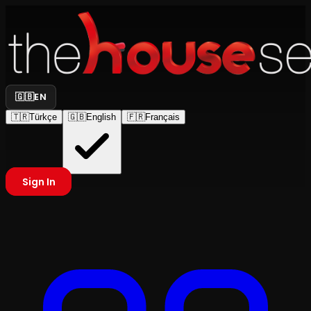
🇬🇧
EN
🇹🇷
Türkçe
🇬🇧
English
🇫🇷
Français
Sign In