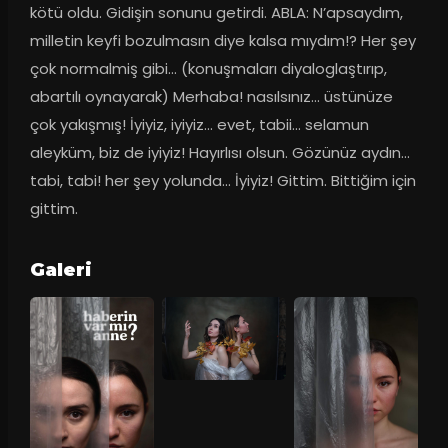
kötü oldu. Gidişin sonunu getirdi. ABLA: N’apsaydım, 
milletin keyfi bozulmasın diye kalsa mıydım!? Her şey 
çok normalmiş gibi... (konuşmaları diyaloglaştırıp, 
abartılı oynayarak) Merhaba! nasılsınız... üstünüze 
çok yakışmış! İyiyiz, iyiyiz... evet, tabii... selamun 
aleyküm, biz de iyiyiz! Hayırlısı olsun. Gözünüz aydın... 
tabi, tabi! her şey yolunda... İyiyiz! Gittim. Bittiğim için 
gittim.
Galeri