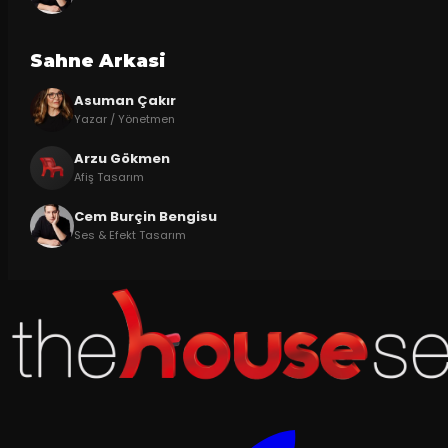
Sahne Arkasi
Asuman Çakır
Yazar / Yönetmen
Arzu Gökmen
Afiş Tasarım
Cem Burçin Bengisu
Ses & Efekt Tasarım