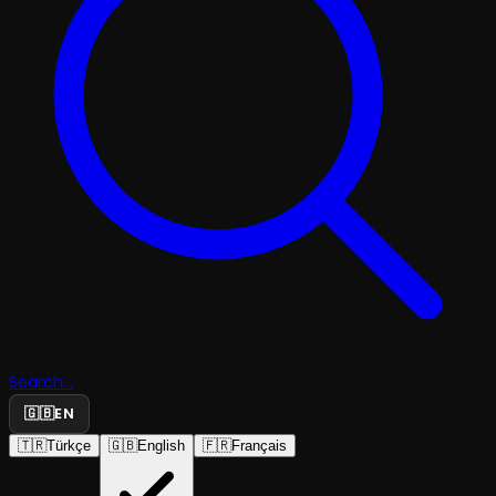
Search...
🇬🇧
EN
🇹🇷
Türkçe
🇬🇧
English
🇫🇷
Français