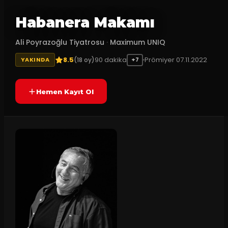
Habanera Makamı
Ali Poyrazoğlu Tiyatrosu
·
Maximum UNIQ
8.5
90
dakika
Prömiyer
07.11.2022
(
18
oy)
YAKINDA
+7
Hemen Kayıt Ol