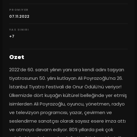
PROMIYER
07.11.2022
YAS SINIRI
+7
Ozet
2022’de 60. sanat yılının yanı sıra kendi adını taşıyan 
tiyatrosunun 50. yılını kutlayan Ali Poyrazoğlu’na 26. 
İstanbul Tiyatro Festivali de Onur Ödülü’nü veriyor! 
Ülkemizde dört kuşağın kültürel belleğinde yer etmiş 
isimlerden Ali Poyrazoğlu, oyuncu, yönetmen, radyo 
ve televizyon programcısı, yazar, çevirmen ve 
seslendirme sanatçısı olarak sayısız esere imza attı 
ve atmaya devam ediyor. 80’li yıllarda pek çok 