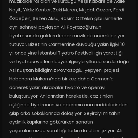
müzikalde rol alan ve kurduğu Yeşil Kabare’de Adile 
Naşit, Yıldız Kenter, Zeki Müren, Müjdat Gezen, Ferdi 
Özbeğen, Sezen Aksu, Rasim Öztekin gibi isimlerle 
aynı sahneyi paylaşan Ali Poyrazoğlu’nun 
tiyatrosunda güldürü kadar müzik de önemli bir yer 
tutuyor. Bizet’nin Carmen’ine duyduğu yakın ilgiyi 10 
yıl önce yine İstanbul Tiyatro Festivali için yarattığı 
ve tiyatroseverlerin büyük ilgisiyle yıllarca sürdürdüğü 
Asi Kuş’tan bildiğimiz Poyrazoğlu, yepyeni projesi 
Habanera Makamı’nda bir kez daha Carmen’e 
dönerek yakın akrabalar tiyatro ve operayı 
buluşturuyor. Anılarından hareketle, caz tınıları 
eşliğinde tiyatronun ve operanın ana caddelerinden 
çıkıp arka sokaklarında dolaşıyor. Seyirciyi mizahın 
aydınlık kapılarına götürürken sanatın 
yaşamlarımızda yarattığı farkın da altını çiziyor. Ali 