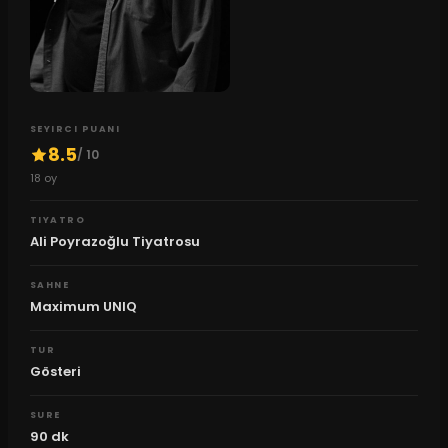
SEYIRCI PUANI
8.5
/ 10
18
oy
TIYATRO
Ali Poyrazoğlu Tiyatrosu
SAHNE
Maximum UNIQ
TUR
Gösteri
SURE
90
dk