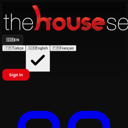
🇬🇧
EN
🇹🇷
Türkçe
🇬🇧
English
🇫🇷
Français
Sign In