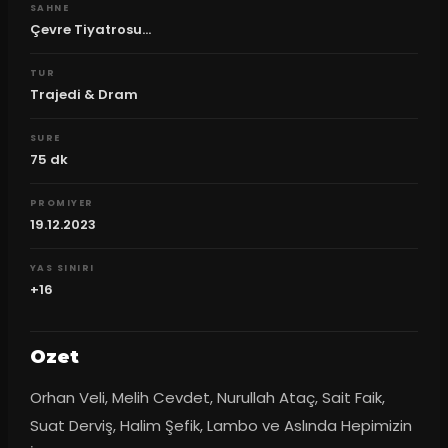
SAHNE
Çevre Tiyatrosu...
TUR
Trajedi & Dram
SURE
75
dk
PROMIYER
19.12.2023
YAS SINIRI
+16
Ozet
Orhan Veli, Melih Cevdet, Nurullah Ataç, Sait Faik, 
Suat Derviş, Halim Şefik, Lambo ve Aslında Hepimizin 