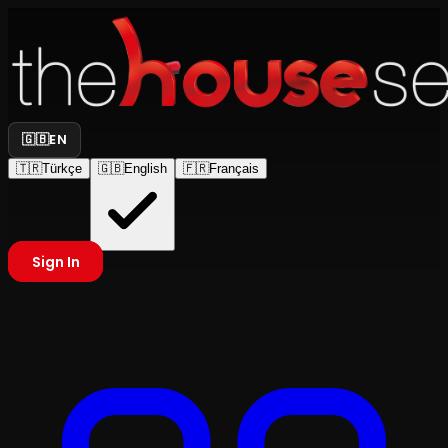
🇬🇧
EN
🇹🇷
Türkçe
🇬🇧
English
🇫🇷
Français
Sign In