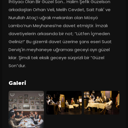
İhtiyacı Olan Bir Güzel Son... Halim Şefik Güzelson 
arkadaşları Orhan Veli, Melih Cevdet, Sait Faik' ve 
Nurullah Ataç’ı uğrak mekanları olan Mösyö 
Lambo’nun Meyhanesi’ne davet etmiştir. İmzalı 
davetiyelerin arkasında bir not; “Lütfen İçmeden 
Geliniz!” Bu gizemli davet üzerine şans eseri Suat 
Derviş'in meyhaneye uğraması geceyi ayrı güzel 
kılar. Şimdi tek eksik geceye sürprizli bir “Güzel 
Son”dur.
Galeri