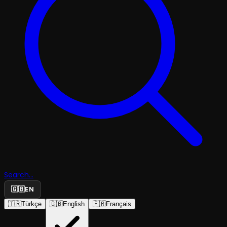
Search...
🇬🇧
EN
🇹🇷
Türkçe
🇬🇧
English
🇫🇷
Français