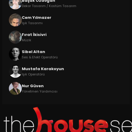
Başak Özdoğan
Dekor Tasarım / Kostüm Tasarım
Cem Yılmazer
Işık Tasarımı
Fırat İkisivri
Müzik
Sibel Altan
Ses & Efekt Operatörü
Mustafa Karakoyun
Işık Operatörü
Nur Güven
Yönetmen Yardımcısı