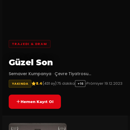
TRAJEDI & DRAM
Güzel Son
Semaver Kumpanya
·
Çevre Tiyatrosu...
8.4
75
dakika
Prömiyer
19.12.2023
(
431
oy)
YAKINDA
+16
Hemen Kayıt Ol