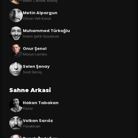
Melih Cevdet Anday
Metin Alpargun
Orhan Veli Kanık
Muhammed Türkoğlu
Halim Şefik Güzelson
Onur Şenol
Mösyö Lambo
Selen Şenay
Suat Derviş
Sahne Arkasi
Hakan Tabakan
Yazar
Volkan Sarıöz
Yönetmen