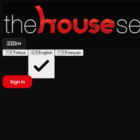
🇬🇧
EN
🇹🇷
Türkçe
🇬🇧
English
🇫🇷
Français
Sign In