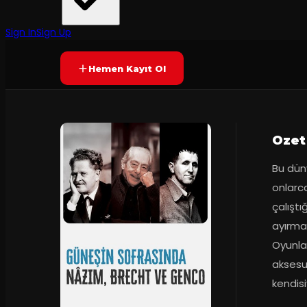
İstanbul Şehir Tiyatroları
·
Bostanlı Suat T...
80
dakika
Prömiyer
27.02.20
Yetersiz oy
YAKINDA
+12
Sign In
Sign Up
Hemen Kayıt Ol
Ozet
Bu düny
onlarca
çalıştı
ayırmad
Oyunlar
aksesua
kendisi