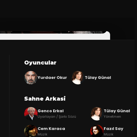
Oyuncular
Yurdaer Okur
Tülay Günal
Sahne Arkasi
Genco Erkal
Tülay Günal
Uyarlayan / Şarkı Sözü
Yönetmen
Cem Karaca
Fazıl Say
Müzik
Müzik