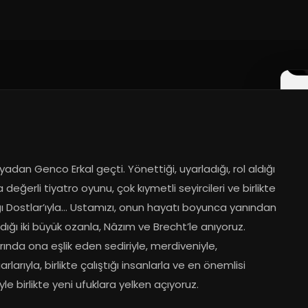
25
adan Genco Erkal geçti. Yönettiği, uyarladığı, rol aldığı 
 değerli tiyatro oyunu, çok kıymetli seyircileri ve birlikte 
ğı Dostlar’ıyla… Ustamızı, onun hayatı boyunca yanından 
ığı iki büyük ozanla, Nâzım ve Brecht’le anıyoruz. 
ında ona eşlik eden sediriyle, merdiveniyle, 
rlarıyla, birlikte çalıştığı insanlarla ve en önemlisi 
yle birlikte yeni ufuklara yelken açıyoruz.