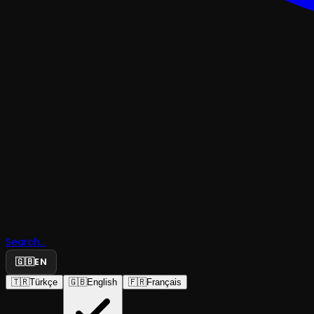
Güneşin
Sofrasında
Nazım, Br
Search...
ve Genco
🇬🇧
EN
🇹🇷
Türkçe
🇬🇧
English
🇫🇷
Français