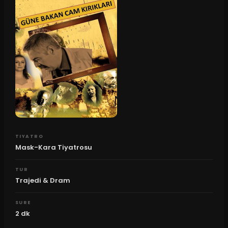
TIYATRO
Mask-Kara Tiyatrosu
TUR
Trajedi & Dram
SURE
2
dk