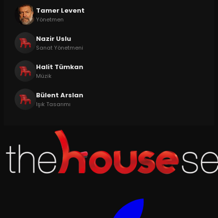
Tamer Levent
Yönetmen
Nazir Uslu
Sanat Yönetmeni
Halit Tümkan
Müzik
Bülent Arslan
Işık Tasarımı