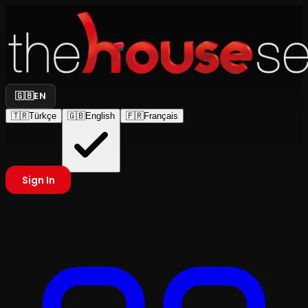
🇬🇧
EN
🇹🇷
Türkçe
🇬🇧
English
🇫🇷
Français
Sign In