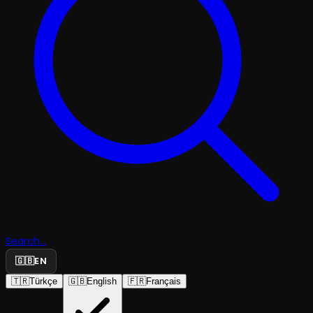
Search...
🇬🇧
EN
🇹🇷
Türkçe
🇬🇧
English
🇫🇷
Français