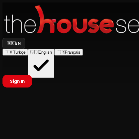
🇬🇧
EN
🇹🇷
Türkçe
🇬🇧
English
🇫🇷
Français
Sign In