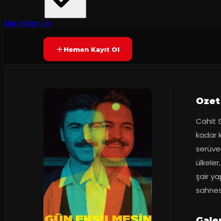
Diyarbakır Devlet Tiyatrosu
·
Çorum Devlet Ti...
60
dakika
Prömiyer
05.10.2021
Yetersiz oy
YAKINDA
Sign In
Sign Up
Hemen Kayıt Ol
Ozet
Cahit 
kadar k
serüveni
ülkeler,
şair ya
sahnes
Gale