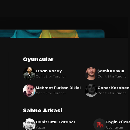
Oyuncular
Erhan Adsay
Şamil Kankul
Cahit Sıtkı Tarancı
Cahit Sıtkı Tarancı
Mehmet Furkan Dikici
Caner Karabenl
Cahit Sıtkı Tarancı
Cahit Sıtkı Tarancı
Sahne Arkasi
Cahit Sıtkı Tarancı
Engin Yükse
Yazar
Uyarlayan