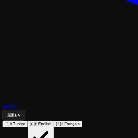
TRAJEDI & DRAM
Gün Eksil
Search...
Pencerem
🇬🇧
EN
🇹🇷
Türkçe
🇬🇧
English
🇫🇷
Français