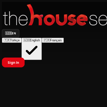
🇬🇧
EN
🇹🇷
Türkçe
🇬🇧
English
🇫🇷
Français
Sign In