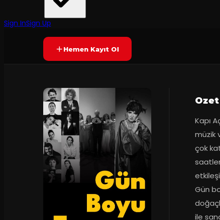
Prömiyer
2025
Yetersiz oy
YAKINDA
Sign In
Sign Up
Hemen Kayıt Ol
Ozet
Kapı Aç
müzik v
çok kat
saatler
etkileş
Gün boy
doğaçl
ile san