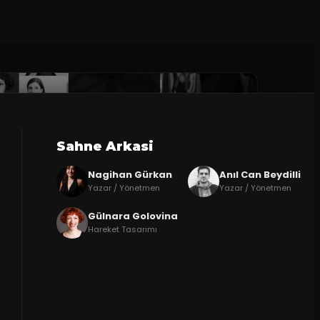
Sahne Arkasi
Nagihan Gürkan
Anıl Can Beydilli
Yazar / Yönetmen
Yazar / Yönetmen
Gülnara Golovina
Hareket Tasarımı