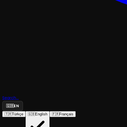
OKUMA TIYATROSUPERFORMANS
Gün Boyu
Search...
🇬🇧
EN
Temaşa
🇹🇷
Türkçe
🇬🇧
English
🇫🇷
Français