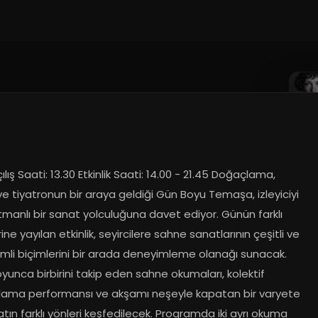
ılış Saati: 13.30 Etkinlik Saati: 14.00 - 21.45 Doğaçlama, 
e tiyatronun bir araya geldiği Gün Boyu Temaşa, izleyiciyi 
manlı bir sanat yolculuğuna davet ediyor. Günün farklı 
ine yayılan etkinlik, seyircilere sahne sanatlarının çeşitli ve 
imli biçimlerini bir arada deneyimleme olanağı sunacak. 
unca birbirini takip eden sahne okumaları, kolektif 
ama performansı ve akşamı neşeyle kapatan bir varyete 
atın farklı yönleri keşfedilecek. Programda iki ayrı okuma 