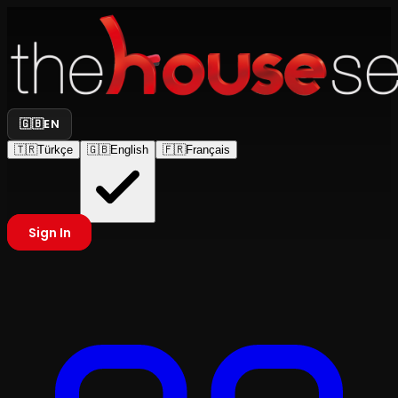
🇬🇧
EN
🇹🇷
Türkçe
🇬🇧
English
🇫🇷
Français
Sign In