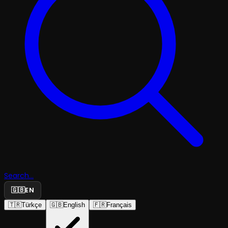
Search...
🇬🇧
EN
🇹🇷
Türkçe
🇬🇧
English
🇫🇷
Français