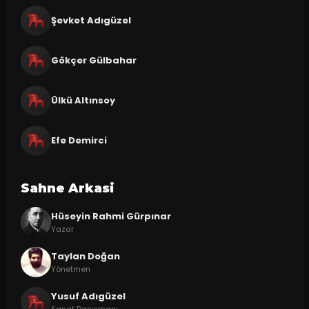
Şevket Adıgüzel
Gökçer Gülbahar
Ülkü Altınsoy
Efe Demirci
Sahne Arkasi
Hüseyin Rahmi Gürpınar
Yazar
Taylan Doğan
Yönetmen
Yusuf Adıgüzel
Sanat Danışmanı