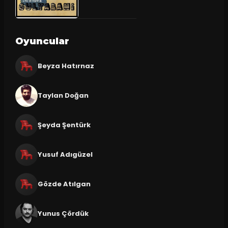
Oyuncular
Beyza Hatırnaz
Taylan Doğan
Şeyda Şentürk
Yusuf Adıgüzel
Gözde Atılgan
Yunus Çördük