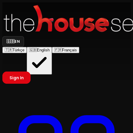
🇬🇧
EN
🇹🇷
Türkçe
🇬🇧
English
🇫🇷
Français
Sign In