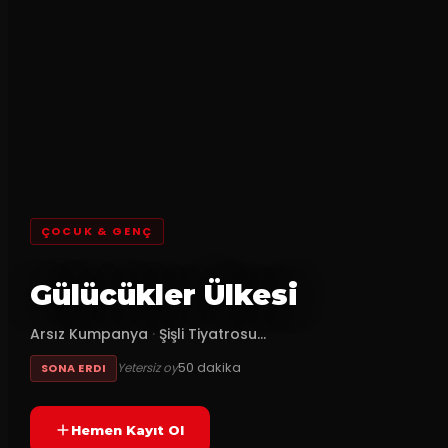
ÇOCUK & GENÇ
Gülücükler Ülkesi
Arsız Kumpanya
·
Şişli Tiyatrosu...
50
dakika
Yetersiz oy
SONA ERDI
Hemen Kayıt Ol