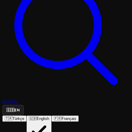
Search...
🇬🇧
EN
🇹🇷
Türkçe
🇬🇧
English
🇫🇷
Français