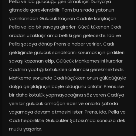
Pella ve Ida gülücüğü geri almak için Dünya’ya 
gitmekle görevlendirilir. Tam bu sırada şatonun 
yakınlarından Gülücük Kaçıran Cadı ile karşılaşan 
Pella ve Ida bir savaşa girerler. Gücü tükenen Cadı 
oradan uzaklaşır ama belli ki geri gelecektir. Ida ve 
Pella şatoya dönüp Prens’e haber verirler. Cadı 
geldiğinde gülücük sandıklarını korumak için girdikleri 
savaşı kazanan ekip, Gülücük Mahkemesi’ni kurarlar. 
Cadı’nın yaptığı kötülükleri anlaması gerekmektedir. 
Mahkeme sonunda Cadı küçükken onun gülücüğüyle 
dalga geçildiği için böyle olduğunu anlatır. Prens ise 
bir daha kötülük yapmayacağına söz veren Cadı’ya 
yeni bir gülücük armağan eder ve onlarla şatoda 
yaşamaya devam etmesini ister. Prens, Ida, Pella ve 
Cadı hepbirlikte Gülücükler Şatosu’nda sonsuza dek 
mutlu yaşarlar.