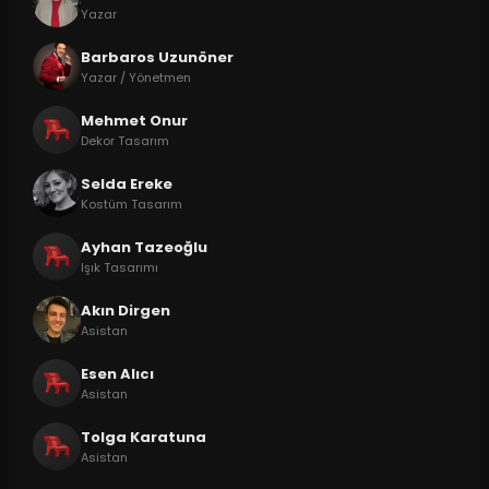
Yazar
Barbaros Uzunöner
Yazar / Yönetmen
Mehmet Onur
Dekor Tasarım
Selda Ereke
Kostüm Tasarım
Ayhan Tazeoğlu
Işık Tasarımı
Akın Dirgen
Asistan
Esen Alıcı
Asistan
Tolga Karatuna
Asistan