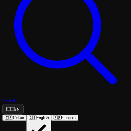
Search...
🇬🇧
EN
🇹🇷
Türkçe
🇬🇧
English
🇫🇷
Français