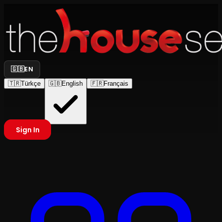
🇬🇧
EN
🇹🇷
Türkçe
🇬🇧
English
🇫🇷
Français
Sign In