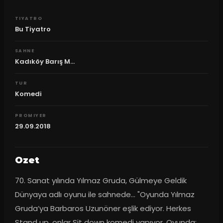
TIYATRO
Bu Tiyatro
SAHNE
Kadıköy Barış M...
TUR
Komedi
PROMIYER
29.09.2018
Ozet
70. Sanat yılında Yılmaz Gruda, Gülmeye Geldik 
Dünyaya adlı oyunu ile sahnede... "Oyunda Yılmaz 
Gruda’ya Barbaros Uzunöner eşlik ediyor. Herkes 
Stand up, onlar Sit down komedi yapıyor. Oyunda; 