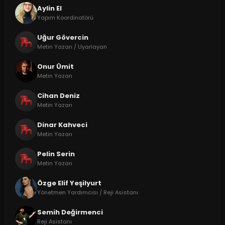
Aylin El
Yapım Koordinatörü
Uğur Gövercin
Metin Yazarı / Uyarlayan
Onur Ümit
Metin Yazarı
Cihan Deniz
Metin Yazarı
Dinar Kahveci
Metin Yazarı
Pelin Serin
Metin Yazarı
Özge Elif Yeşilyurt
Yönetmen Yardımcısı / Reji Asistanı
Semih Değirmenci
Reji Asistanı