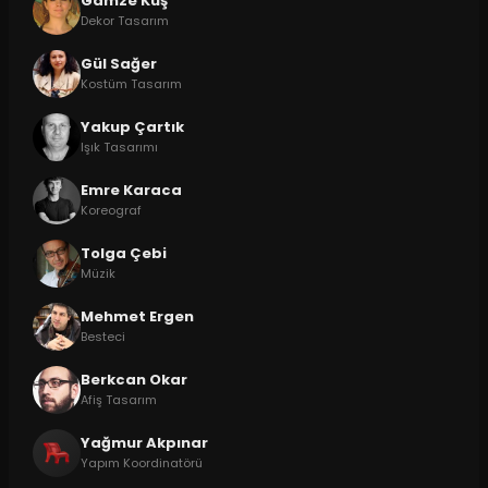
Gamze Kuş
Dekor Tasarım
Gül Sağer
Kostüm Tasarım
Yakup Çartık
Işık Tasarımı
Emre Karaca
Koreograf
Tolga Çebi
Müzik
Mehmet Ergen
Besteci
Berkcan Okar
Afiş Tasarım
Yağmur Akpınar
Yapım Koordinatörü