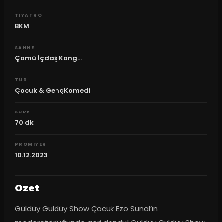
TIYATRO
BKM
SAHNE
Çomü İçdaş Kong...
TUR
Çocuk & GençKomedi
SURE
70
dk
PROMIYER
10.12.2023
Ozet
Güldüy Güldüy Show Çocuk Ezo Sunal’ın 