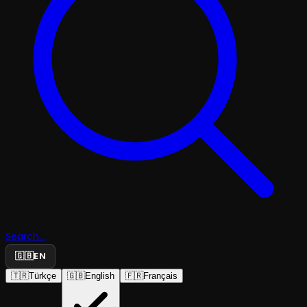
Search...
🇬🇧
EN
🇹🇷
Türkçe
🇬🇧
English
🇫🇷
Français