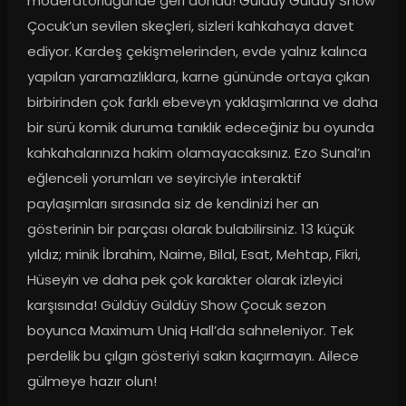
moderatörlüğünde geri döndü! Güldüy Güldüy Show 
Çocuk’un sevilen skeçleri, sizleri kahkahaya davet 
ediyor. Kardeş çekişmelerinden, evde yalnız kalınca 
yapılan yaramazlıklara, karne gününde ortaya çıkan 
birbirinden çok farklı ebeveyn yaklaşımlarına ve daha 
bir sürü komik duruma tanıklık edeceğiniz bu oyunda 
kahkahalarınıza hakim olamayacaksınız. Ezo Sunal’ın 
eğlenceli yorumları ve seyirciyle interaktif 
paylaşımları sırasında siz de kendinizi her an 
gösterinin bir parçası olarak bulabilirsiniz. 13 küçük 
yıldız; minik İbrahim, Naime, Bilal, Esat, Mehtap, Fikri, 
Hüseyin ve daha pek çok karakter olarak izleyici 
karşısında! Güldüy Güldüy Show Çocuk sezon 
boyunca Maximum Uniq Hall’da sahneleniyor. Tek 
perdelik bu çılgın gösteriyi sakın kaçırmayın. Ailece 
gülmeye hazır olun!