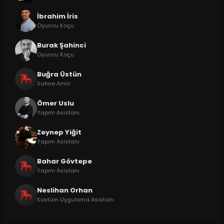
İbrahim İris
Oyuncu Koçu
Burak Şahinci
Oyuncu Koçu
Buğra Üstün
Sahne Amiri
Ömer Uslu
Yapım Asistanı
Zeynep Yiğit
Yapım Asistanı
Bahar Gövtepe
Yapım Asistanı
Neslihan Orhan
Kostüm Uygulama Asistanı