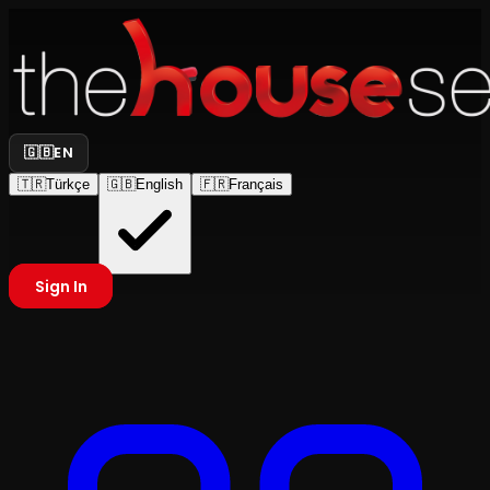
🇬🇧
EN
🇹🇷
Türkçe
🇬🇧
English
🇫🇷
Français
Sign In